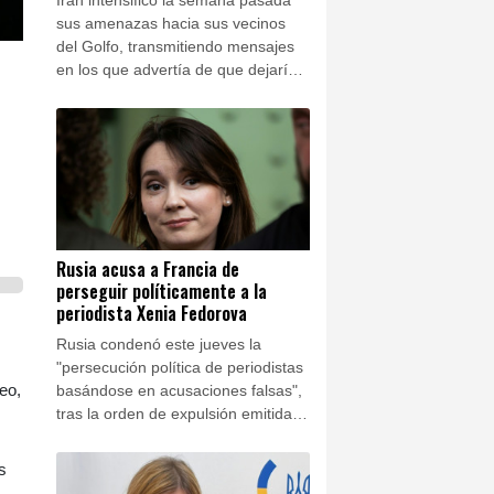
sus amenazas hacia sus vecinos
del Golfo, transmitiendo mensajes
en los que advertía de que dejaría
"a oscuras" toda la región si
Estados Unidos atacaba sus
centrales eléctricas, según
informaron dos funcionarios a la
AFP.
Rusia acusa a Francia de
perseguir políticamente a la
periodista Xenia Fedorova
Rusia condenó este jueves la
"persecución política de periodistas
eo,
basándose en acusaciones falsas",
tras la orden de expulsión emitida
por Francia contra la prorrusa Xenia
Fedorova.
s