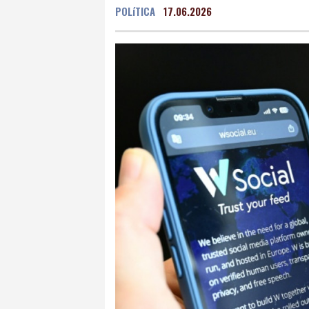
POLíTICA
17.06.2026
Grenada
28 °C
Mex
Málaga
26 °C
Murc
Buenos Aires
9 °C
Asunción
26 °C
Pan