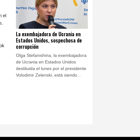
n el
e.
La exembajadora de Ucrania en
Estados Unidos, sospechosa de
corrupción
Tok
Olga Stefanishina, la exembajadora
de Ucrania en Estados Unidos
destituida el lunes por el presidente
Volodimir Zelenski, está siendo
investigada por corrupción en su
país, anunciaron este jueves las
autoridades.