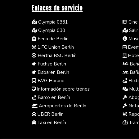
Enlaces de servicio
Olympia 0331
Cine 
Olympia 030
Salir
Feria de Berlín
Museo
1.FC Union Berlín
Event
Hertha BSC Berlín
Hotel
Füchse Berlin
Baña
Eisbären Berlin
Baña
BVG Horario
Flixb
Información sobre trenes
Multa
Barco en Berlín
Abog
Aeropuertos de Berlín
Notar
UBER Berlin
Repos
Taxi en Berlín
Tram