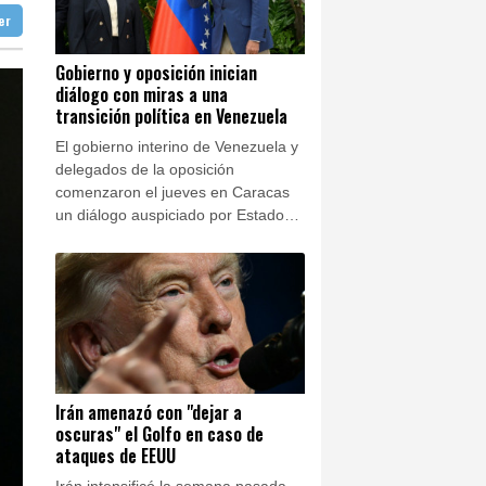
mandé
ter
doba
29 °C
Ibiza
28 °C
nezuela
Gobierno y oposición inician
diálogo con miras a una
 José
26 °C
able de la lucha anticovid Anthony Fauci
transición política en Venezuela
El gobierno interino de Venezuela y
delegados de la oposición
comenzaron el jueves en Caracas
un diálogo auspiciado por Estados
Unidos que podría conducir a una
transición política y a elecciones.
Irán amenazó con "dejar a
oscuras" el Golfo en caso de
ataques de EEUU
Irán intensificó la semana pasada