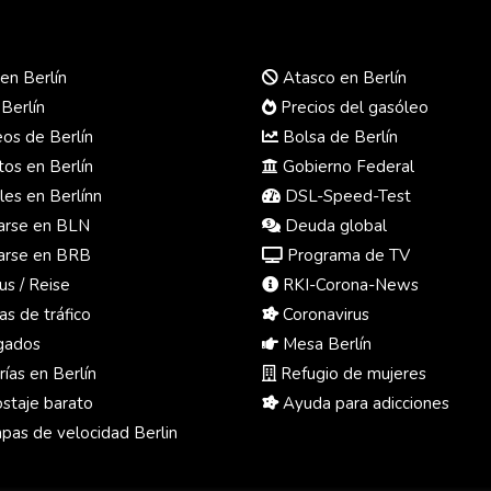
en Berlín
Atasco en Berlín
 Berlín
Precios del gasóleo
s de Berlín
Bolsa de Berlín
os en Berlín
Gobierno Federal
es en Berlínn
DSL-Speed-Test
rse en BLN
Deuda global
rse en BRB
Programa de TV
us / Reise
RKI-Corona-News
s de tráfico
Coronavirus
ados
Mesa Berlín
ías en Berlín
Refugio de mujeres
taje barato
Ayuda para adicciones
pas de velocidad Berlin