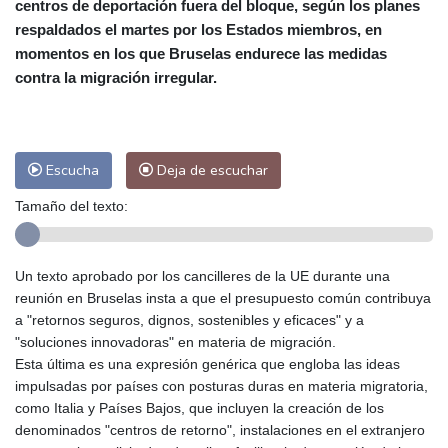
centros de deportación fuera del bloque, según los planes
Las Palmas de Gran Canaria
26 °C
respaldados el martes por los Estados miembros, en
Ibiza
32 °C
Buenos Aires
8 °C
momentos en los que Bruselas endurece las medidas
Caracas
25 °C
Managua
23 °C
contra la migración irregular.
San José
37 °C
Asunción
15 °C
Panama City
26 °C
Escucha
Deja de escuchar
Tamaño del texto:
Un texto aprobado por los cancilleres de la UE durante una
reunión en Bruselas insta a que el presupuesto común contribuya
a "retornos seguros, dignos, sostenibles y eficaces" y a
"soluciones innovadoras" en materia de migración.
Esta última es una expresión genérica que engloba las ideas
impulsadas por países con posturas duras en materia migratoria,
como Italia y Países Bajos, que incluyen la creación de los
denominados "centros de retorno", instalaciones en el extranjero