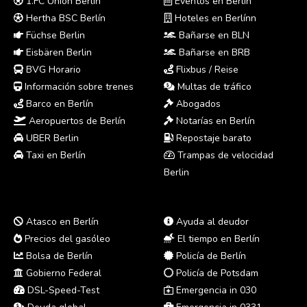
1.FC Union Berlín
Eventos en Berlín
Hertha BSC Berlín
Hoteles en Berlínn
Füchse Berlin
Bañarse en BLN
Eisbären Berlin
Bañarse en BRB
BVG Horario
Flixbus / Reise
Información sobre trenes
Multas de tráfico
Barco en Berlín
Abogados
Aeropuertos de Berlín
Notarías en Berlín
UBER Berlin
Repostaje barato
Taxi en Berlín
Trampas de velocidad
Berlin
Atasco en Berlín
Ayuda al deudor
Precios del gasóleo
El tiempo en Berlín
Bolsa de Berlín
Policía de Berlín
Gobierno Federal
Policía de Potsdam
DSL-Speed-Test
Emergencia in 030