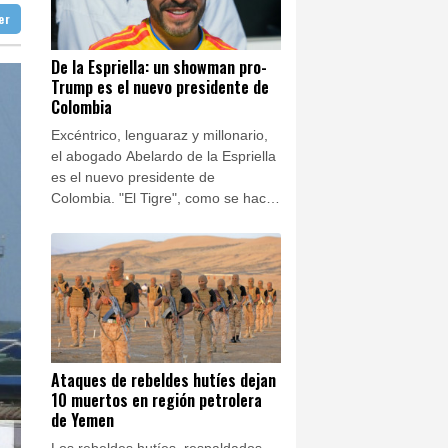
"Ray of Light"
ter
doba
27 °C
 en una región petrolera
Ibiza
28 °C
tra cepa del ébola
De la Espriella: un showman pro-
Trump es el nuevo presidente de
n José
26 °C
medio de la tensión con Irán
Colombia
Excéntrico, lenguaraz y millonario,
el abogado Abelardo de la Espriella
es el nuevo presidente de
Colombia. "El Tigre", como se hace
llamar, desterró a la izquierda del
poder y promete derrotar al
poderoso narco de la mano de
Trump.
Ataques de rebeldes hutíes dejan
10 muertos en región petrolera
de Yemen
Los rebeldes hutíes, respaldados