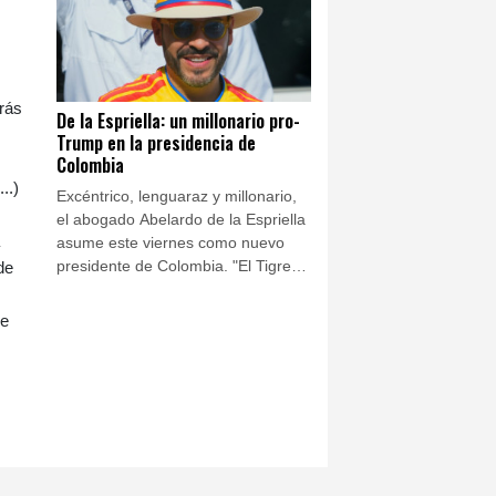
trás
De la Espriella: un millonario pro-
Trump en la presidencia de
Colombia
..)
Excéntrico, lenguaraz y millonario,
el abogado Abelardo de la Espriella
asume este viernes como nuevo
presidente de Colombia. "El Tigre",
de
como se hace llamar, desterró a la
izquierda del poder con un discurso
de
antisistema y la promesa de
doblegar al narco envalentonado.