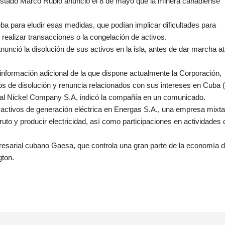
e Estado Marco Rubio anunció el 8 de mayo que la minera canadiense
ba para eludir esas medidas, que podían implicar dificultades para
 realizar transacciones o la congelación de activos.
unció la disolución de sus activos en la isla, antes de dar marcha a
la información adicional de la que dispone actualmente la Corporación,
os de disolución y renuncia relacionados con sus intereses en Cuba (.
eral Nickel Company S.A, indicó la compañía en un comunicado.
activos de generación eléctrica en Energas S.A., una empresa mixta
uto y producir electricidad, así como participaciones en actividades 
resarial cubano Gaesa, que controla una gran parte de la economía 
gton.