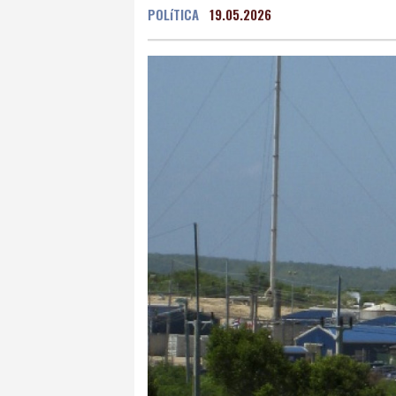
POLíTICA
19.05.2026
Grenada
27 °C
Mex
Málaga
27 °C
Murc
Buenos Aires
10 °C
Asunción
12 °C
Pan