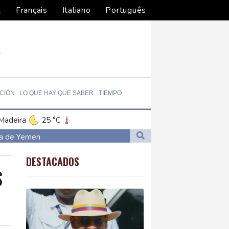
l
Français
Italiano
Português
CIÓN
LO QUE HAY QUE SABER
TIEMPO
Madeira
25 °C
o
11 °C
ra de Yemen
25 °C
Cali
24 °C
or migrantes
DESTACADOS
to Domingo
28 °C
S
24 °C
ombia
Nava de la Asunción
24 °C
nterizos
Panama
26 °C
ral de EEUU
ba
28 °C