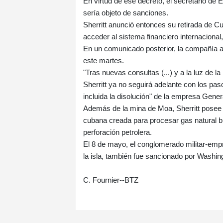
En virtud de ese decreto, el secretario d
sería objeto de sanciones.
Sherritt anunció entonces su retirada de Cu
acceder al sistema financiero internacional,
En un comunicado posterior, la compañía an
este martes.
"Tras nuevas consultas (...) y a la luz de 
Sherritt ya no seguirá adelante con los pas
incluida la disolución" de la empresa Gen
Además de la mina de Moa, Sherritt posee 
cubana creada para procesar gas natural br
perforación petrolera.
El 8 de mayo, el conglomerado militar-emp
la isla, también fue sancionado por Washin
C. Fournier--BTZ