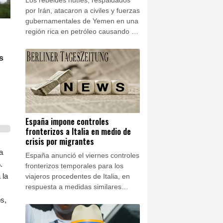
por Irán, atacaron a civiles y fuerzas
gubernamentales de Yemen en una
región rica en petróleo causando al
menos 10 muertos el viernes,
según un ministro y una fuente
s
militar.
España impone controles
fronterizos a Italia en medio de
crisis por migrantes
a
España anunció el viernes controles
.
fronterizos temporales para los
 la
viajeros procedentes de Italia, en
respuesta a medidas similares
impuestas por Roma tras la entrada
s,
masiva de migrantes a Ceuta a
finales de julio.