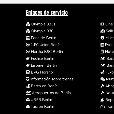
Enlaces de servicio
Olympia 0331
Cine 
Olympia 030
Salir
Feria de Berlín
Museo
1.FC Union Berlín
Event
Hertha BSC Berlín
Hotel
Füchse Berlin
Baña
Eisbären Berlin
Baña
BVG Horario
Flixb
Información sobre trenes
Multa
Barco en Berlín
Abog
Aeropuertos de Berlín
Notar
UBER Berlin
Repos
Taxi en Berlín
Tram