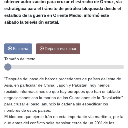
obtener autorización para cruzar el estrecho de Ormuz, vía
Las Palmas de Gran Canaria
27 °C
estratégica para el tránsito de petróleo bloqueada desde el
Ibiza
31 °C
Buenos Aires
11 °C
estallido de la guerra en Oriente Medio, informó este
Caracas
27 °C
Managua
25 °C
sábado la televisión estatal.
San José
40 °C
Asunción
23 °C
Panama City
32 °C
Escucha
Deja de escuchar
Tamaño del texto:
"Después del paso de barcos procedentes de países del este de
Asia, en particular de China, Japón y Pakistán, hoy hemos
recibido informaciones de que hay europeos que han entablado
negociaciones con la marina de los Guardianes de la Revolución"
para cruzar el paso, anunció la cadena sin especificar los
nombres de estos países.
El bloqueo que ejerce Irán en esta importante vía marítima, por la
que antes del conflicto solía transitar cerca de un 20% de los