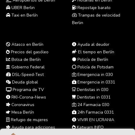
Aeropuertos de Berlín
Notarías en Berlín
UBER Berlin
Repostaje barato
Taxi en Berlín
Trampas de velocidad
Berlin
Atasco en Berlín
Ayuda al deudor
Precios del gasóleo
El tiempo en Berlín
Bolsa de Berlín
Policía de Berlín
Gobierno Federal
Policía de Potsdam
DSL-Speed-Test
Emergencia in 030
Deuda global
Emergencia in 0331
Programa de TV
Dentistas in 030
RKI-Corona-News
Dentistas in 0331
Coronavirus
24 Farmacia 030
Mesa Berlín
24h Farmacia 0331
Refugio de mujeres
VIVIR EN UCRANIA
Ayuda para adicciones
Katwarn INFO