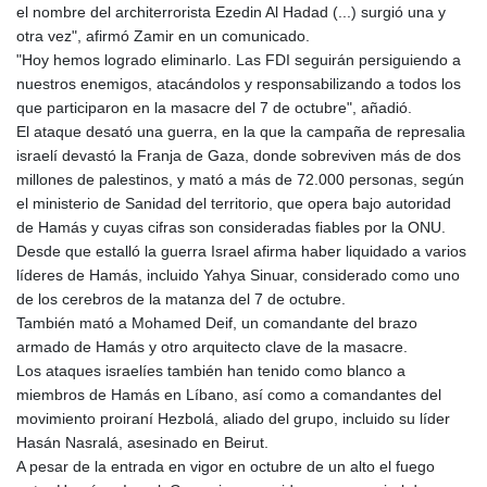
el nombre del architerrorista Ezedin Al Hadad (...) surgió una y
otra vez", afirmó Zamir en un comunicado.
"Hoy hemos logrado eliminarlo. Las FDI seguirán persiguiendo a
nuestros enemigos, atacándolos y responsabilizando a todos los
que participaron en la masacre del 7 de octubre", añadió.
El ataque desató una guerra, en la que la campaña de represalia
israelí devastó la Franja de Gaza, donde sobreviven más de dos
millones de palestinos, y mató a más de 72.000 personas, según
el ministerio de Sanidad del territorio, que opera bajo autoridad
de Hamás y cuyas cifras son consideradas fiables por la ONU.
Desde que estalló la guerra Israel afirma haber liquidado a varios
líderes de Hamás, incluido Yahya Sinuar, considerado como uno
de los cerebros de la matanza del 7 de octubre.
También mató a Mohamed Deif, un comandante del brazo
armado de Hamás y otro arquitecto clave de la masacre.
Los ataques israelíes también han tenido como blanco a
miembros de Hamás en Líbano, así como a comandantes del
movimiento proiraní Hezbolá, aliado del grupo, incluido su líder
Hasán Nasralá, asesinado en Beirut.
A pesar de la entrada en vigor en octubre de un alto el fuego