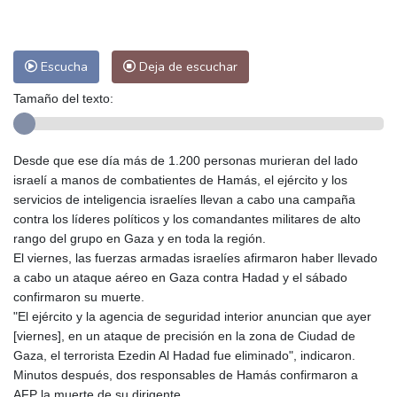
Las Palmas de Gran Canaria
26 °C
Ibiza
28 °C
Buenos Aires
9 °C
Caracas
27 °C
Managua
26 °C
Escucha
Deja de escuchar
San José
26 °C
Asunción
16 °C
Tamaño del texto:
Panama City
27 °C
Desde que ese día más de 1.200 personas murieran del lado
israelí a manos de combatientes de Hamás, el ejército y los
servicios de inteligencia israelíes llevan a cabo una campaña
contra los líderes políticos y los comandantes militares de alto
rango del grupo en Gaza y en toda la región.
El viernes, las fuerzas armadas israelíes afirmaron haber llevado
a cabo un ataque aéreo en Gaza contra Hadad y el sábado
confirmaron su muerte.
"El ejército y la agencia de seguridad interior anuncian que ayer
[viernes], en un ataque de precisión en la zona de Ciudad de
Gaza, el terrorista Ezedin Al Hadad fue eliminado", indicaron.
Minutos después, dos responsables de Hamás confirmaron a
AFP la muerte de su dirigente.