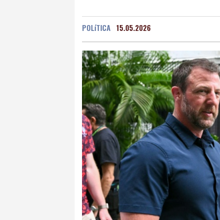
Grenada
34 °C
Mex
POLíTICA
15.05.2026
Málaga
31 °C
Murc
Buenos Aires
14 °C
Asunción
23 °C
Pan