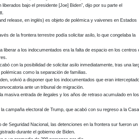
iberados bajo el presidente [Joe] Biden", dijo por su parte el
t.
h and release, en inglés) es objeto de polémica y vaivenes en Estados
és de la frontera terrestre podía solicitar asilo, lo que congelaba la
a liberar a los indocumentados era la falta de espacio en los centros
res.
bó con la posibilidad de solicitar asilo inmediatamente, tras una lar
y polémicas como la separación de familias.
iden, volvió a disponer que los indocumentados que eran interceptad
convocatoria ante un tribunal de migración.
e la masiva entrada de ilegales y los años de retraso acumulado en los
 la campaña electoral de Trump, que acabó con su regreso a la Casa
 de Seguridad Nacional, las detenciones en la frontera sur fueron un
istrado durante el gobierno de Biden.