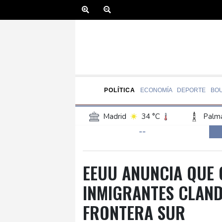
POLÍTICA
ECONOMÍA
DEPORTE
BO
Madrid
34 °C
Palma
--
Canary Islands
24 °C
Iquitos
23 °C
Arequ
Barcelona
33 °C
Bi
EEUU ANUNCIA QUE 
Havana
24 °C
Puer
INMIGRANTES CLAND
Manaus
31 °C
Rio 
FRONTERA SUR
Bueno Aires
26 °C
San Salvador
30 °C