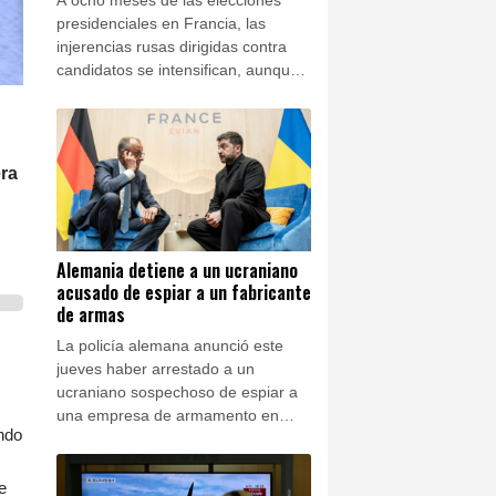
presidenciales en Francia, las
injerencias rusas dirigidas contra
candidatos se intensifican, aunque
siguen siendo poco visibles, lo que
ha llevado a parte de la izquierda a
pedir que se actúe contra
plataformas como TikTok o X.
era
Alemania detiene a un ucraniano
acusado de espiar a un fabricante
de armas
La policía alemana anunció este
jueves haber arrestado a un
ucraniano sospechoso de espiar a
una empresa de armamento en
endo
Baviera con fines de sabotaje para
un servicio de inteligencia
extranjero.
e