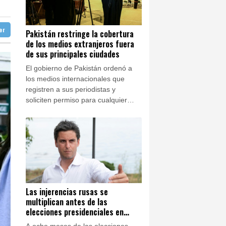
y un barco
doba
37 °C
ón en la Leagues Cup
Ibiza
31 °C
gloria en la Champions
ter
Pakistán restringe la cobertura
de los medios extranjeros fuera
n José
37 °C
n una investigación sobre su entrenador
de sus principales ciudades
El gobierno de Pakistán ordenó a
los medios internacionales que
registren a sus periodistas y
soliciten permiso para cualquier
cobertura fuera de las tres ciudades
principales del país, lo que ha
generado preocupación entre
grupos de derechos humanos sobre
la libertad de prensa.
Las injerencias rusas se
multiplican antes de las
elecciones presidenciales en
Francia
A ocho meses de las elecciones