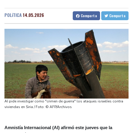
Muere el productor William Orbit, que colaboró con Madonna en
Barcelona
30 °C
Bilbao
25 °C
"Ray of Light"
Tegucigalpa
28 °C
POLíTICA
14.05.2026
Comparta
Comparta
Los rebeldes hutíes continúan su ofensiva en Yemen con
Santo Domingo
32 °C
ataques en una región petrolera
Havana
34 °C
Puerto Rico
29 °C
La OMS propone probar en RDC una vacuna ya existente contra
Quito
17 °C
Brasilia
30 °C
otra cepa del ébola
Manaus
35 °C
Rio de Janeiro
30 °C
Arabia Saudita, Pakistán y Turquía firman un pacto de defensa
São Paulo
24 °C
en medio de la tensión con Irán
Nava de la Asunción
33 °C
México y Perú restablecen sus relaciones diplomáticas tras una
Bueno Aires
35 °C
disputa por asilo
Punta Arena
33 °C
EEUU pierde empleos, un golpe a las afirmaciones de Trump
Montevideo
12 °C
Panama
31 °C
sobre la economía
San Salvador
33 °C
Oaxaca
27 °C
AI pide investigar como "crimen de guerra" los ataques israelíes contra
España amenaza a Italia con "medidas" si no pone fin a los
Jamaica
34 °C
Aruba
31 °C
viviendas en Siria / Foto: © AFP/Archivos
controles en la frontera
Grenada
34 °C
Mexico City
21 °C
Alicante
30 °C
Córdoba
36 °C
Amnistía Internacional (AI) afirmó este jueves que la
Málaga
32 °C
Murcia
32 °C