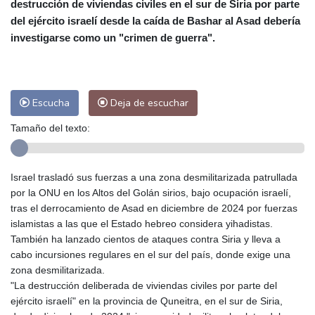
destrucción de viviendas civiles en el sur de Siria por parte
Las Palmas de Gran Canaria
28 °C
del ejército israelí desde la caída de Bashar al Asad debería
Ibiza
31 °C
Buenos Aires
13 °C
investigarse como un "crimen de guerra".
Caracas
28 °C
Managua
31 °C
San José
38 °C
Asunción
19 °C
Panama City
32 °C
Escucha
Deja de escuchar
Tamaño del texto:
Israel trasladó sus fuerzas a una zona desmilitarizada patrullada
por la ONU en los Altos del Golán sirios, bajo ocupación israelí,
tras el derrocamiento de Asad en diciembre de 2024 por fuerzas
islamistas a las que el Estado hebreo considera yihadistas.
También ha lanzado cientos de ataques contra Siria y lleva a
cabo incursiones regulares en el sur del país, donde exige una
zona desmilitarizada.
"La destrucción deliberada de viviendas civiles por parte del
ejército israelí" en la provincia de Quneitra, en el sur de Siria,