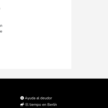
s
an
de
Ayuda al deudor
El tiempo en Berlín