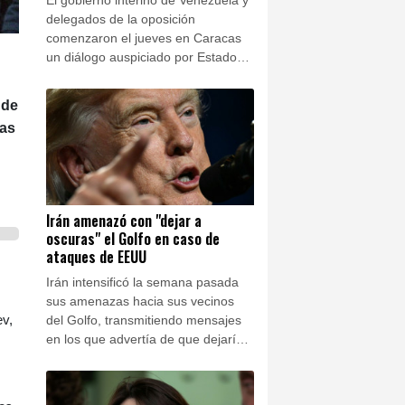
delegados de la oposición
comenzaron el jueves en Caracas
un diálogo auspiciado por Estados
Unidos que podría conducir a una
transición política y a elecciones.
 de
zas
Irán amenazó con "dejar a
oscuras" el Golfo en caso de
ataques de EEUU
Irán intensificó la semana pasada
sus amenazas hacia sus vecinos
ev,
del Golfo, transmitiendo mensajes
en los que advertía de que dejaría
"a oscuras" toda la región si
Estados Unidos atacaba sus
centrales eléctricas, según