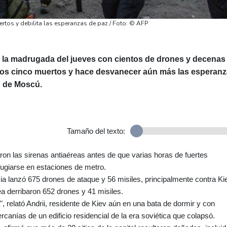
tos y debilita las esperanzas de paz / Foto: © AFP
la madrugada del jueves con cientos de drones y decenas
nos cinco muertos y hace desvanecer aún más las esperan
n de Moscú.
Tamaño del texto:
ron las sirenas antiaéreas antes de que varias horas de fuertes
fugiarse en estaciones de metro.
a lanzó 675 drones de ataque y 56 misiles, principalmente contra Ki
a derribaron 652 drones y 41 misiles.
", relató Andrii, residente de Kiev aún en una bata de dormir y con
anías de un edificio residencial de la era soviética que colapsó.