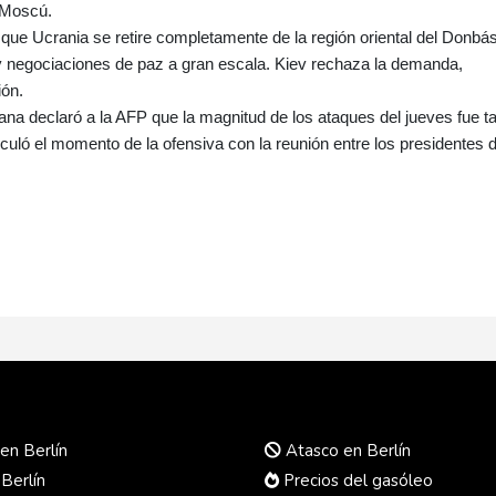
 Moscú.
 que Ucrania se retire completamente de la región oriental del Donbá
 y negociaciones de paz a gran escala. Kiev rechaza la demanda,
ión.
iana declaró a la AFP que la magnitud de los ataques del jueves fue t
uló el momento de la ofensiva con la reunión entre los presidentes 
en Berlín
Atasco en Berlín
 Berlín
Precios del gasóleo