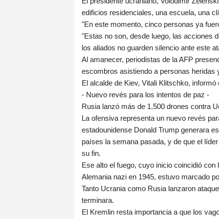
El presidente ucraniano, Volodimir Zelenski
edificios residenciales, una escuela, una clí
"En este momento, cinco personas ya fuero
"Estas no son, desde luego, las acciones d
los aliados no guarden silencio ante este at
Al amanecer, periodistas de la AFP presen
escombros asistiendo a personas heridas y
El alcalde de Kiev, Vitali Klitschko, inform
- Nuevo revés para los intentos de paz -
Rusia lanzó más de 1.500 drones contra Ucr
La ofensiva representa un nuevo revés para 
estadounidense Donald Trump generara espe
países la semana pasada, y de que el líder 
su fin.
Ese alto el fuego, cuyo inicio coincidió co
Alemania nazi en 1945, estuvo marcado po
Tanto Ucrania como Rusia lanzaron ataque
terminara.
El Kremlin resta importancia a que los vag