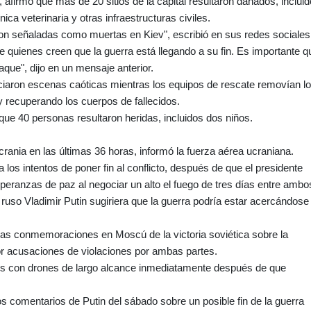
, afirmó que más de 20 sitios de la capital resultaron dañados, inclui
nica veterinaria y otras infraestructuras civiles.
n señaladas como muertas en Kiev", escribió en sus redes sociales
e quienes creen que la guerra está llegando a su fin. Es importante q
aque", dijo en un mensaje anterior.
ciaron escenas caóticas mientras los equipos de rescate removían l
 recuperando los cuerpos de fallecidos.
ó que 40 personas resultaron heridas, incluidos dos niños.
ania en las últimas 36 horas, informó la fuerza aérea ucraniana.
los intentos de poner fin al conflicto, después de que el presidente
ranzas de paz al negociar un alto el fuego de tres días entre ambo
ruso Vladimir Putin sugiriera que la guerra podría estar acercándose
n las conmemoraciones en Moscú de la victoria soviética sobre la
r acusaciones de violaciones por ambas partes.
s con drones de largo alcance inmediatamente después de que
os comentarios de Putin del sábado sobre un posible fin de la guerra