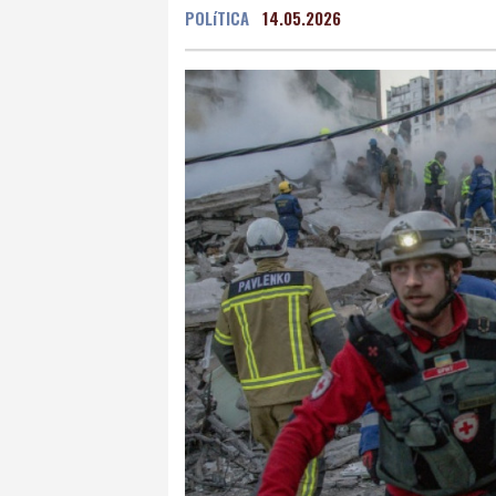
POLíTICA
14.05.2026
Grenada
24 °C
Mex
Málaga
26 °C
Murc
Buenos Aires
9 °C
Asunción
21 °C
Pan