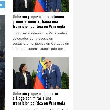
e origen uruguayo
ter
doba
26 °C
mandé
Ibiza
26 °C
Gobierno y oposición sostienen
primer encuentro hacia una
 José
22 °C
nezuela
transición política en Venezuela
El gobierno interino de Venezuela y
delegados de la oposición
sostuvieron el jueves en Caracas un
primer encuentro auspiciado por
Estados Unidos con miras a una
transición política y un eventual
llamado a elecciones.
Gobierno y oposición inician
diálogo con miras a una
transición política en Venezuela
El gobierno interino de Venezuela y