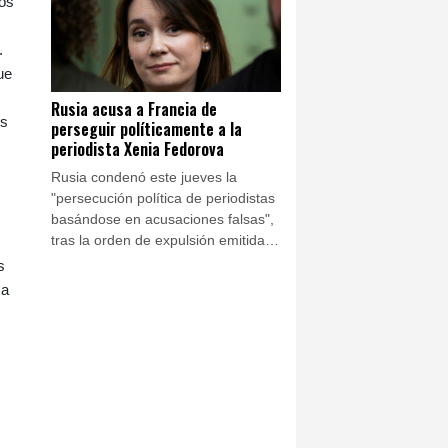
dos
informaron dos funcionarios a la
AFP.
.
ue
Rusia acusa a Francia de
os
perseguir políticamente a la
periodista Xenia Fedorova
Rusia condenó este jueves la
"persecución política de periodistas
basándose en acusaciones falsas",
tras la orden de expulsión emitida
por Francia contra la prorrusa Xenia
s
Fedorova.
 a