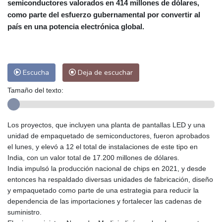
semiconductores valorados en 414 millones de dólares,
Las Palmas de Gran Canaria
28 °C
como parte del esfuerzo gubernamental por convertir al
Ibiza
31 °C
Buenos Aires
13 °C
país en una potencia electrónica global.
Caracas
28 °C
Managua
31 °C
San José
38 °C
Asunción
19 °C
Panama City
32 °C
Escucha
Deja de escuchar
Tamaño del texto:
Los proyectos, que incluyen una planta de pantallas LED y una
unidad de empaquetado de semiconductores, fueron aprobados
el lunes, y elevó a 12 el total de instalaciones de este tipo en
India, con un valor total de 17.200 millones de dólares.
India impulsó la producción nacional de chips en 2021, y desde
entonces ha respaldado diversas unidades de fabricación, diseño
y empaquetado como parte de una estrategia para reducir la
dependencia de las importaciones y fortalecer las cadenas de
suministro.