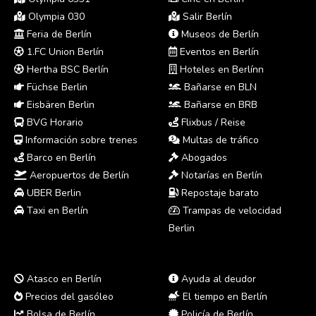
Olympia 030
Salir Berlín
Feria de Berlín
Museos de Berlín
1.FC Union Berlín
Eventos en Berlín
Hertha BSC Berlín
Hoteles en Berlínn
Füchse Berlin
Bañarse en BLN
Eisbären Berlin
Bañarse en BRB
BVG Horario
Flixbus / Reise
Información sobre trenes
Multas de tráfico
Barco en Berlín
Abogados
Aeropuertos de Berlín
Notarías en Berlín
UBER Berlin
Repostaje barato
Taxi en Berlín
Trampas de velocidad
Berlin
Atasco en Berlín
Ayuda al deudor
Precios del gasóleo
El tiempo en Berlín
Bolsa de Berlín
Policía de Berlín