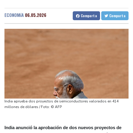
Muere el productor William Orbit, que colaboró con Madonna en
Barcelona
30 °C
Bilbao
25 °C
"Ray of Light"
Tegucigalpa
28 °C
ECONOMíA
06.05.2026
Comparta
Comparta
Los rebeldes hutíes continúan su ofensiva en Yemen con
Santo Domingo
32 °C
ataques en una región petrolera
Havana
34 °C
Puerto Rico
29 °C
La OMS propone probar en RDC una vacuna ya existente contra
Quito
17 °C
Brasilia
30 °C
otra cepa del ébola
Manaus
35 °C
Rio de Janeiro
30 °C
Arabia Saudita, Pakistán y Turquía firman un pacto de defensa
São Paulo
24 °C
en medio de la tensión con Irán
Nava de la Asunción
33 °C
México y Perú restablecen sus relaciones diplomáticas tras una
Bueno Aires
35 °C
disputa por asilo
Punta Arena
33 °C
EEUU pierde empleos, un golpe a las afirmaciones de Trump
Montevideo
12 °C
Panama
31 °C
sobre la economía
San Salvador
33 °C
Oaxaca
27 °C
India aprueba dos proyectos de semiconductores valorados en 414
España amenaza a Italia con "medidas" si no pone fin a los
Jamaica
34 °C
Aruba
31 °C
millones de dólares / Foto: © AFP
controles en la frontera
Grenada
34 °C
Mexico City
21 °C
Alicante
30 °C
Córdoba
36 °C
India anunció la aprobación de dos nuevos proyectos de
Málaga
32 °C
Murcia
32 °C