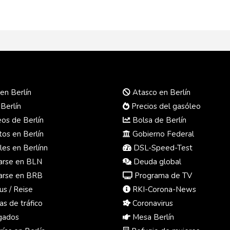
en Berlín
Atasco en Berlín
 Berlín
Precios del gasóleo
s de Berlín
Bolsa de Berlín
os en Berlín
Gobierno Federal
es en Berlínn
DSL-Speed-Test
rse en BLN
Deuda global
rse en BRB
Programa de TV
us / Reise
RKI-Corona-News
s de tráfico
Coronavirus
ados
Mesa Berlín