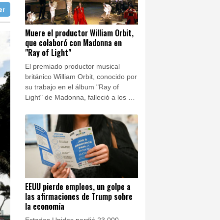
ter
aga
26 °C
ombia
Buenos Aires
8 °C
nterizos
Muere el productor William Orbit,
que colaboró con Madonna en
ón
12 °C
ral de EEUU
"Ray of Light"
El premiado productor musical
británico William Orbit, conocido por
su trabajo en el álbum "Ray of
Light" de Madonna, falleció a los 69
años, afirmó su entorno el viernes
en redes sociales.
EEUU pierde empleos, un golpe a
las afirmaciones de Trump sobre
la economía
Estados Unidos perdió 23.000