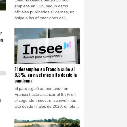
empleos en julio, según datos
oficiales publicados el viernes, un
golpe a las afirmaciones del
presidente Donald Trump que
asegura liderar una recuperación
r
económica, justo cuando su Partido
es
Republicano se prepara para unas
cruciales elecciones de mitad de
mandato.
El desempleo en Francia sube al
8,3%, su nivel más alto desde la
pandemia
El paro siguió aumentando en
Francia hasta alcanzar el 8,3% en
s
el segundo trimestre, su nivel más
alto desde finales de 2020, en plena
pandemia de covid.
s