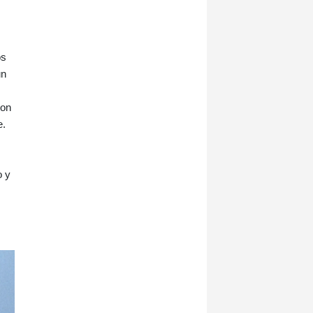
os
un
con
e.
o y