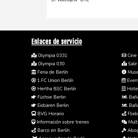
Enlaces de servicio
Olympia 0331
Cine 
Olympia 030
Salir
Feria de Berlín
Museo
1.FC Union Berlín
Event
Hertha BSC Berlín
Hotel
Füchse Berlin
Baña
Eisbären Berlin
Baña
BVG Horario
Flixb
Información sobre trenes
Multa
Barco en Berlín
Abog