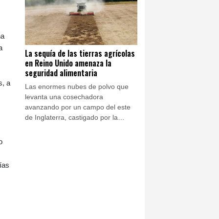
na
a
La sequía de las tierras agrícolas
en Reino Unido amenaza la
seguridad alimentaria
s, a
Las enormes nubes de polvo que
levanta una cosechadora
avanzando por un campo del este
de Inglaterra, castigado por la
sequía, alimentan los temores de
John Pawsey tanto por su futuro
o
como agricultor como por la
seguridad alimentaria del país.
ías