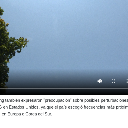
eing también expresaron "preocupación" sobre posibles perturbacione
 5G en Estados Unidos, ya que el país escogió frecuencias más próxi
s en Europa o Corea del Sur.