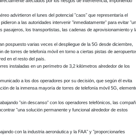
irectamente afectados por los riesgos de interferencia, imponiendo
reo advirtieron el lunes del potencial "caos" que representaría el
idieron a las autoridades intervenir "inmediatamente" para evitar "u
s pasajeros, los transportistas, las cadenas de aprovisionamiento y l
an pospuesto varias veces el despliegue de la 5G desde diciembre,
n de torres de telefonía móvil en torno a ciertas pistas de aeropuerto
ed en el resto del país.
orres instaladas en un perímetro de 3,2 kilómetros alrededor de los
omunicado a los dos operadores por su decisión, que según él evita
ivación de la inmensa mayoría de torres de telefonía móvil 5G, element
rabajando "sin descanso" con los operadores telefónicos, las compañ
ncontrar "una solución permanente y funcional alrededor de estos
ajando con la industria aeronáutica y la FAA" y "proporcionarles