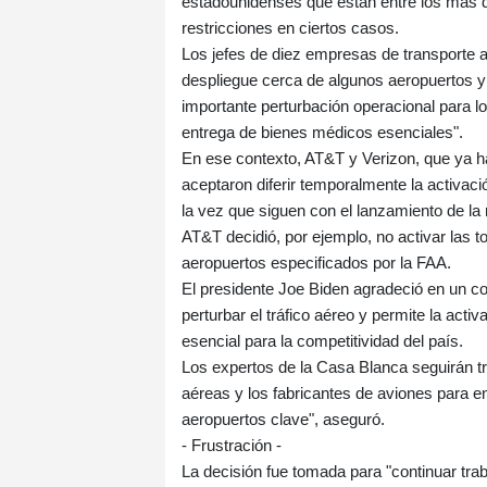
estadounidenses que están entre los más d
restricciones en ciertos casos.
Los jefes de diez empresas de transporte aé
despliegue cerca de algunos aeropuertos y p
importante perturbación operacional para lo
entrega de bienes médicos esenciales".
En ese contexto, AT&T y Verizon, que ya h
aceptaron diferir temporalmente la activació
la vez que siguen con el lanzamiento de la r
AT&T decidió, por ejemplo, no activar las t
aeropuertos especificados por la FAA.
El presidente Joe Biden agradeció en un c
perturbar el tráfico aéreo y permite la act
esencial para la competitividad del país.
Los expertos de la Casa Blanca seguirán t
aéreas y los fabricantes de aviones para e
aeropuertos clave", aseguró.
- Frustración -
La decisión fue tomada para "continuar trab