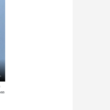
s
mas