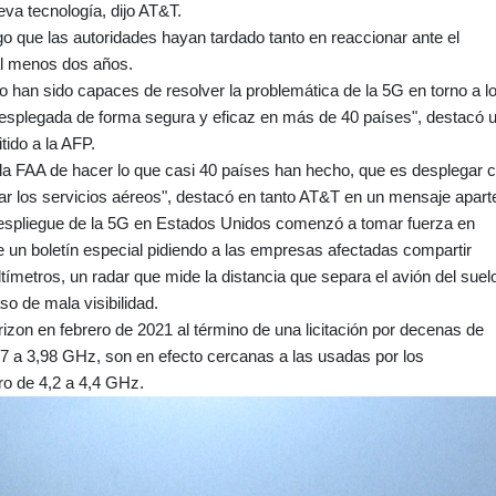
va tecnología, dijo AT&T.
 que las autoridades hayan tardado tanto en reaccionar ante el
al menos dos años.
 han sido capaces de resolver la problemática de la 5G en torno a l
desplegada de forma segura y eficaz en más de 40 países", destacó 
ido a la AFP.
 la FAA de hacer lo que casi 40 países han hecho, que es desplegar 
bar los servicios aéreos", destacó en tanto AT&T en un mensaje apart
despliegue de la 5G en Estados Unidos comenzó a tomar fuerza en
de un boletín especial pidiendo a las empresas afectadas compartir
tímetros, un radar que mide la distancia que separa el avión del suel
so de mala visibilidad.
izon en febrero de 2021 al término de una licitación por decenas de
,7 a 3,98 GHz, son en efecto cercanas a las usadas por los
ro de 4,2 a 4,4 GHz.