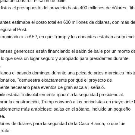
ada de construir el salón de baile.
istas el presupuesto del proyecto hasta 400 millones de dólares, "lib
tes estimaba el costo total en 600 millones de dólares, con más de
egura el Post.
comunicado a la AFP, en que Trump y los donantes estaban asumiendo
denses generosos están financiando el salón de baile por un monto d
lo que será un lugar seguro y apropiado para presidentes durante
.
lanca el pasado domingo, durante una pelea de artes marciales mixt
ncionarios, "demuestra exactamente por qué el proyecto de
nte necesario para eventos de gran escala", señaló.
ile estaba "indisolublemente ligado" a la seguridad presidencial.
arar la construcción, Trump convocó a los periodistas en mayo ante 
ablemente más ambicioso: salas en el sótano, incluido un pequeño
ea.
lones de dólares para la seguridad de la Casa Blanca, lo que fue
crata.