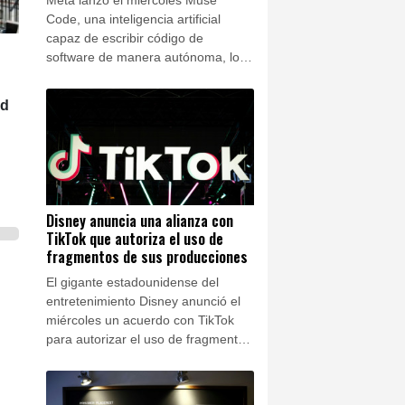
Code, una inteligencia artificial
capaz de escribir código de
software de manera autónoma, lo
que marca su entrada en el
segmento más lucrativo del
ld
competitivo mercado de la IA
generativa.
Disney anuncia una alianza con
TikTok que autoriza el uso de
fragmentos de sus producciones
s
El gigante estadounidense del
entretenimiento Disney anunció el
miércoles un acuerdo con TikTok
para autorizar el uso de fragmentos
de sus películas y series en los
videos cortos publicados en la
plataforma asiática.