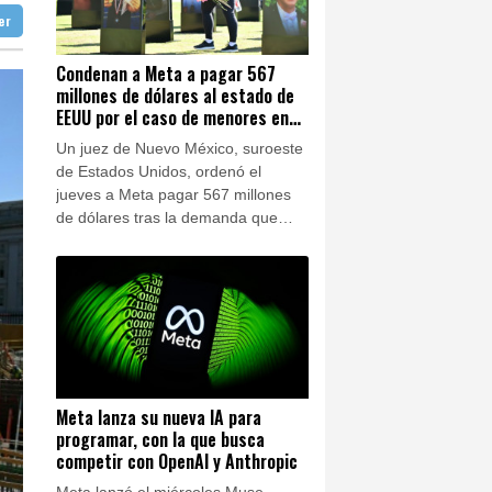
n en su territorio
ter
aga
28 °C
del ídolo mundial
Buenos Aires
6 °C
o en escuela tailandesa
Condenan a Meta a pagar 567
millones de dólares al estado de
ón
14 °C
te aumento de lesiones
EEUU por el caso de menores en
las redes sociales
Un juez de Nuevo México, suroeste
de Estados Unidos, ordenó el
jueves a Meta pagar 567 millones
de dólares tras la demanda que
interpuso el estado contra el
gigante de las redes sociales por
causar "molestia pública" y
perjudicar a los menores.
Meta lanza su nueva IA para
programar, con la que busca
competir con OpenAI y Anthropic
Meta lanzó el miércoles Muse