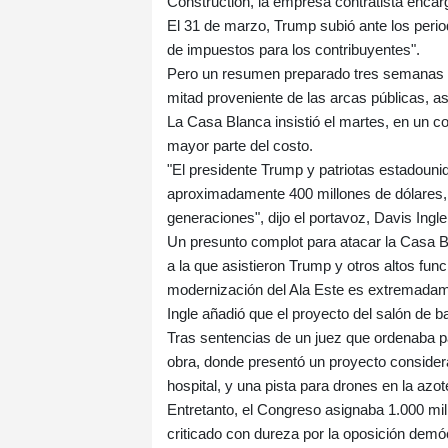
Construction, la empresa contratista encarg
El 31 de marzo, Trump subió ante los period
de impuestos para los contribuyentes".
Pero un resumen preparado tres semanas an
mitad proveniente de las arcas públicas, as
La Casa Blanca insistió el martes, en un 
mayor parte del costo.
"El presidente Trump y patriotas estadouni
aproximadamente 400 millones de dólares, 
generaciones", dijo el portavoz, Davis Ingle
Un presunto complot para atacar la Casa B
a la que asistieron Trump y otros altos fu
modernización del Ala Este es extremadame
Ingle añadió que el proyecto del salón de ba
Tras sentencias de un juez que ordenaba p
obra, donde presentó un proyecto consider
hospital, y una pista para drones en la azot
Entretanto, el Congreso asignaba 1.000 mil
criticado con dureza por la oposición demó