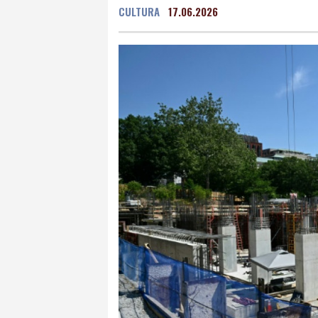
CULTURA
17.06.2026
Mexico City
16 °C
Murcia
27 °C
Las P
Caracas
25 °C
Man
Panama City
25 °C