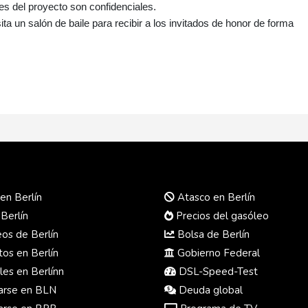
es del proyecto son confidenciales.
a un salón de baile para recibir a los invitados de honor de forma
en Berlín
Atasco en Berlín
 Berlín
Precios del gasóleo
s de Berlín
Bolsa de Berlín
os en Berlín
Gobierno Federal
es en Berlínn
DSL-Speed-Test
rse en BLN
Deuda global