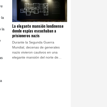
re
 la
La elegante mansión londinense
 la
donde espías escuchaban a
prisioneros nazis
e
Durante la Segunda Guerra
Mundial, decenas de generales
nazis vivieron cautivos en una
elegante mansión del norte de
as
Londres sin sospechar que
escuchaban sus conversaciones.
Ahora esa finca abre sus puertas
para contar una de las operaciones
la
de espionaje más discretas del
Reino Unido.