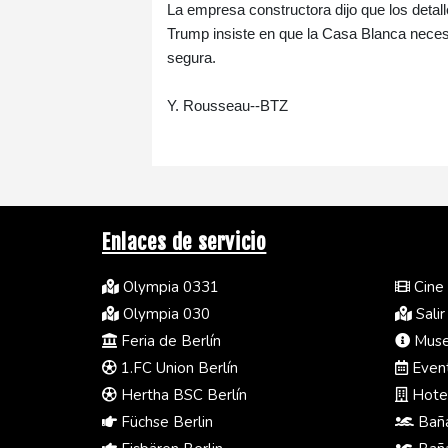
La empresa constructora dijo que los detall
Trump insiste en que la Casa Blanca necesit
segura.
Y. Rousseau--BTZ
Enlaces de servicio
Olympia 0331
Cine 
Olympia 030
Salir
Feria de Berlín
Museo
1.FC Union Berlín
Event
Hertha BSC Berlín
Hotel
Füchse Berlin
Baña