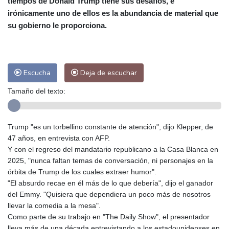
tiempos de Donald Trump tiene sus desafíos, e
Las Palmas de Gran Canaria
25 °C
irónicamente uno de ellos es la abundancia de material que
Ibiza
29 °C
Buenos Aires
8 °C
su gobierno le proporciona.
Caracas
21 °C
Managua
22 °C
San José
26 °C
Asunción
12 °C
Panama City
26 °C
Escucha
Deja de escuchar
Tamaño del texto:
Trump "es un torbellino constante de atención", dijo Klepper, de
47 años, en entrevista con AFP.
Y con el regreso del mandatario republicano a la Casa Blanca en
2025, "nunca faltan temas de conversación, ni personajes en la
órbita de Trump de los cuales extraer humor".
"El absurdo recae en él más de lo que debería", dijo el ganador
del Emmy. "Quisiera que dependiera un poco más de nosotros
llevar la comedia a la mesa".
Como parte de su trabajo en "The Daily Show", el presentador
lleva más de una década entrevistando a los estadounidenses en