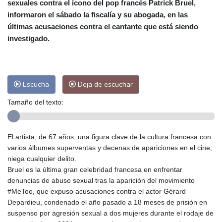
sexuales contra el ícono del pop francés Patrick Bruel,
Las Palmas de Gran Canaria
26 °C
informaron el sábado la fiscalía y su abogada, en las
Ibiza
30 °C
Buenos Aires
5 °C
últimas acusaciones contra el cantante que está siendo
Caracas
26 °C
Managua
22 °C
investigado.
San José
29 °C
Asunción
14 °C
Panama City
25 °C
Escucha
Deja de escuchar
Tamaño del texto:
El artista, de 67 años, una figura clave de la cultura francesa con
varios álbumes superventas y decenas de apariciones en el cine,
niega cualquier delito.
Bruel es la última gran celebridad francesa en enfrentar
denuncias de abuso sexual tras la aparición del movimiento
#MeToo, que expuso acusaciones contra el actor Gérard
Depardieu, condenado el año pasado a 18 meses de prisión en
suspenso por agresión sexual a dos mujeres durante el rodaje de