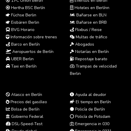
1.FC Union Berlín
Eventos en Berlín
Hertha BSC Berlín
Hoteles en Berlínn
Füchse Berlin
Bañarse en BLN
Eisbären Berlin
Bañarse en BRB
BVG Horario
Flixbus / Reise
Información sobre trenes
Multas de tráfico
Barco en Berlín
Abogados
Aeropuertos de Berlín
Notarías en Berlín
UBER Berlin
Repostaje barato
Taxi en Berlín
Trampas de velocidad
Berlin
Atasco en Berlín
Ayuda al deudor
Precios del gasóleo
El tiempo en Berlín
Bolsa de Berlín
Policía de Berlín
Gobierno Federal
Policía de Potsdam
DSL-Speed-Test
Emergencia in 030