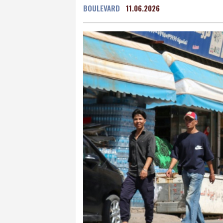
BOULEVARD
11.06.2026
Grenada
38 °C
Mex
Málaga
35 °C
Murc
Buenos Aires
11 °C
Asunción
23 °C
Pan