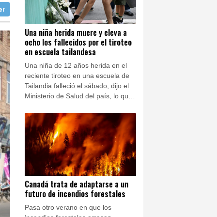
os muertos
ter
doba
39 °C
frontera con Rumania
Ibiza
31 °C
Una niña herida muere y eleva a
ocho los fallecidos por el tiroteo
n José
40 °C
o récord de precocidad
en escuela tailandesa
Una niña de 12 años herida en el
reciente tiroteo en una escuela de
Tailandia falleció el sábado, dijo el
Ministerio de Salud del país, lo que
eleva a ocho el saldo de muertos
por el suceso.
Canadá trata de adaptarse a un
futuro de incendios forestales
Pasa otro verano en que los