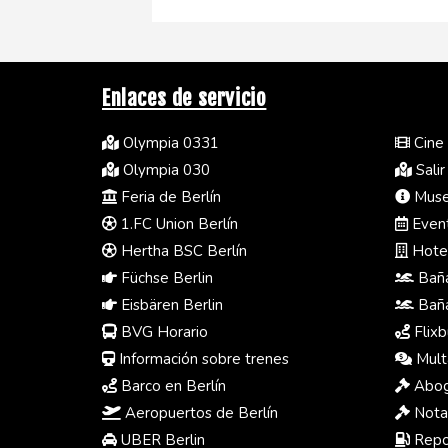
Enlaces de servicio
Olympia 0331
Cine 
Olympia 030
Salir
Feria de Berlín
Museo
1.FC Union Berlín
Event
Hertha BSC Berlín
Hotel
Füchse Berlin
Baña
Eisbären Berlin
Baña
BVG Horario
Flixb
Información sobre trenes
Multa
Barco en Berlín
Abog
Aeropuertos de Berlín
Notar
UBER Berlin
Repos