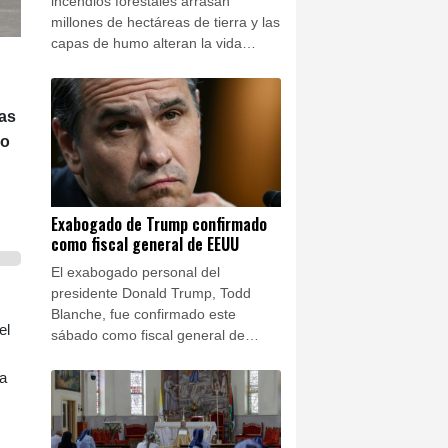
incendios forestales arrasan
millones de hectáreas de tierra y las
capas de humo alteran la vida
cotidiana en Canadá. El país con
mayor extensión del continente
americano intenta mitigar la
as
devastación anual.
go
Exabogado de Trump confirmado
como fiscal general de EEUU
El exabogado personal del
presidente Donald Trump, Todd
Blanche, fue confirmado este
el
sábado como fiscal general de
Estados Unidos después de que los
la
senadores republicanos
desestimaran las preocupaciones
de los demócratas sobre una
posible politización del