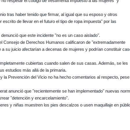
 no respetar el código de vestimenta impuesto a las mujeres" y
unio tras haber tenido que firmar, al igual que su esposo y otros
scrito de llevar en el futuro el tipo de ropa impuesta" por las
denunció que este incidente "no es un caso aislado".
 el Consejo de Derechos Humanos calificaron de "extremadamente
 a su juicio afectarían a decenas de mujeres y podrían constituir ca
completamente cubiertas cuando salen de sus casas. Además, se les
sus estudios más allá de la primaria.
d y la Prevención del Vicio no ha hecho comentarios al respecto, pese
n Herat anunció que "recientemente se han implementado" nuevas nor
arrear "detención y encarcelamiento".
ujeres y niñas muestren los pies descalzos o usen maquillaje en públi