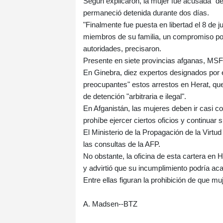
Según explicaron, la mujer fue acusada "de
permaneció detenida durante dos días.
"Finalmente fue puesta en libertad el 8 de j
miembros de su familia, un compromiso por e
autoridades, precisaron.
Presente en siete provincias afganas, MSF 
En Ginebra, diez expertos designados por
preocupantes" estos arrestos en Herat, que
de detención "arbitraria e ilegal".
En Afganistán, las mujeres deben ir casi 
prohíbe ejercer ciertos oficios y continuar 
El Ministerio de la Propagación de la Virtu
las consultas de la AFP.
No obstante, la oficina de esta cartera e
y advirtió que su incumplimiento podría ac
Entre ellas figuran la prohibición de que m
A. Madsen--BTZ