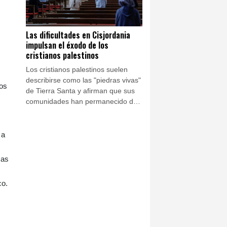
Departamento de Justicia.
Las dificultades en Cisjordania
impulsan el éxodo de los
cristianos palestinos
Los cristianos palestinos suelen
describirse como las "piedras vivas"
sos
de Tierra Santa y afirman que sus
comunidades han permanecido de
forma ininterrumpida en la región
durante los últimos 2.000 años. Sin
embargo, algunos líderes religiosos
 a
temen que esa presencia histórica
esté en peligro.
mas
co.