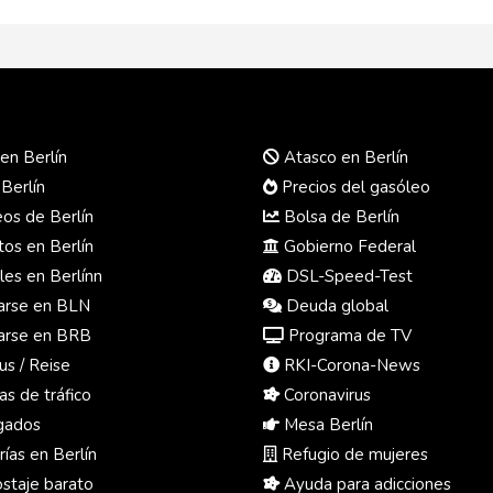
en Berlín
Atasco en Berlín
 Berlín
Precios del gasóleo
s de Berlín
Bolsa de Berlín
os en Berlín
Gobierno Federal
es en Berlínn
DSL-Speed-Test
rse en BLN
Deuda global
rse en BRB
Programa de TV
us / Reise
RKI-Corona-News
s de tráfico
Coronavirus
ados
Mesa Berlín
ías en Berlín
Refugio de mujeres
taje barato
Ayuda para adicciones