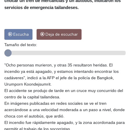
chocar un tren de mercancías y un autobús, indicaron los
Las Palmas de Gran Canaria
25 °C
servicios de emergencia tailandeses.
Ibiza
26 °C
Buenos Aires
14 °C
Caracas
26 °C
Managua
22 °C
San José
22 °C
Asunción
22 °C
Escucha
Deja de escuchar
Panama City
25 °C
Tamaño del texto:
"Ocho personas murieron, y otras 35 resultaron heridas. El
incendio ya está apagado, y estamos intentando encontrar los
cadáveres", indicó a la AFP el jefe de la policía de Bangkok,
Urumporn Koondejsumrit.
El accidente se produjo de tarde en un cruce muy concurrido del
centro de la capital tailandesa.
En imágenes publicadas en redes sociales se ve el tren
acercándose a una velocidad moderada a un paso a nivel, donde
choca con el autobús, que ardió.
El incendio fue rápidamente apagado, y la zona acordonada para
permitir el trabajo de los socorristas.