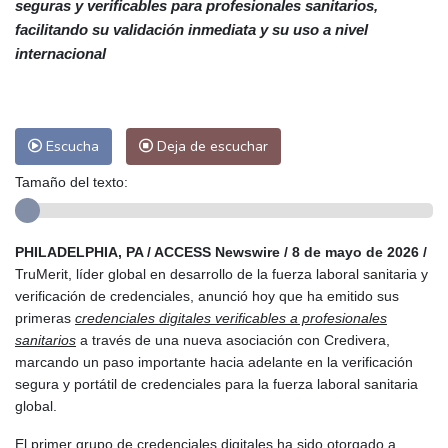
seguras y verificables para profesionales sanitarios,
Las Palmas de Gran Canaria
27 °C
facilitando su validación inmediata y su uso a nivel
Ibiza
32 °C
Buenos Aires
9 °C
internacional
Caracas
23 °C
Managua
23 °C
San José
39 °C
Asunción
18 °C
Panama City
27 °C
Escucha
Deja de escuchar
Tamaño del texto:
PHILADELPHIA, PA / ACCESS Newswire / 8 de mayo de 2026 /
TruMerit, líder global en desarrollo de la fuerza laboral sanitaria y
verificación de credenciales, anunció hoy que ha emitido sus
primeras
credenciales digitales verificables a profesionales
sanitarios
a través de una nueva asociación con Credivera,
marcando un paso importante hacia adelante en la verificación
segura y portátil de credenciales para la fuerza laboral sanitaria
global.
El primer grupo de credenciales digitales ha sido otorgado a