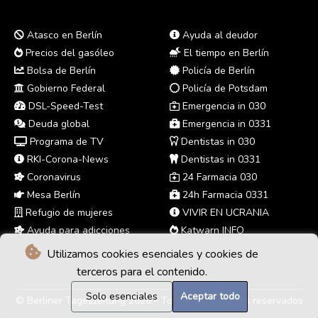
Atasco en Berlín
Ayuda al deudor
Precios del gasóleo
El tiempo en Berlín
Bolsa de Berlín
Policía de Berlín
Gobierno Federal
Policía de Potsdam
DSL-Speed-Test
Emergencia in 030
Deuda global
Emergencia in 0331
Programa de TV
Dentistas in 030
RKI-Corona-News
Dentistas in 0331
Coronavirus
24 Farmacia 030
Mesa Berlín
24h Farmacia 0331
Refugio de mujeres
VIVIR EN UCRANIA
Ayuda para adicciones
Katwarn INFO
Utilizamos cookies esenciales y cookies de
terceros para el contenido.
Solo esenciales
Aceptar todo
© Berliner Tageszeitung 2026 - Todos los derechos reservados