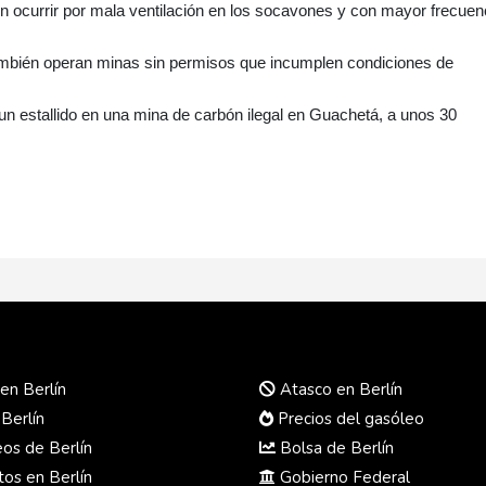
 ocurrir por mala ventilación en los socavones y con mayor frecuen
ambién operan minas sin permisos que incumplen condiciones de
 un estallido en una mina de carbón ilegal en Guachetá, a unos 30
en Berlín
Atasco en Berlín
 Berlín
Precios del gasóleo
s de Berlín
Bolsa de Berlín
os en Berlín
Gobierno Federal