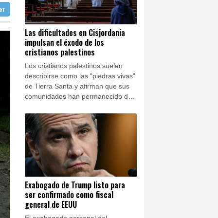
ter
aga
26 °C
ombia
Buenos Aires
8 °C
nterizos
Las dificultades en Cisjordania
impulsan el éxodo de los
ón
12 °C
ral de EEUU
cristianos palestinos
Los cristianos palestinos suelen
describirse como las "piedras vivas"
de Tierra Santa y afirman que sus
comunidades han permanecido de
forma ininterrumpida en la región
durante los últimos 2.000 años. Sin
embargo, algunos líderes religiosos
temen que esa presencia histórica
esté en peligro.
Exabogado de Trump listo para
ser confirmado como fiscal
general de EEUU
El exabogado personal del