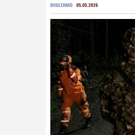
BOULEVARD
05.05.2026
Mexico City
16 °C
Murcia
26 °C
Las P
Caracas
21 °C
Man
Panama City
26 °C