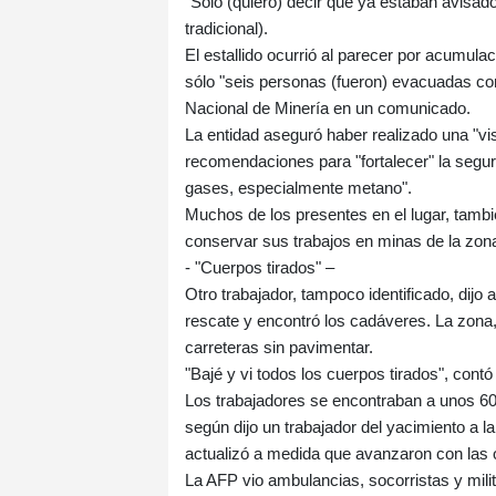
"Solo (quiero) decir que ya estaban avisado
tradicional).
El estallido ocurrió al parecer por acumul
sólo "seis personas (fueron) evacuadas con
Nacional de Minería en un comunicado.
La entidad aseguró haber realizado una "visi
recomendaciones para "fortalecer" la segur
gases, especialmente metano".
Muchos de los presentes en el lugar, tambié
conservar sus trabajos en minas de la zon
- "Cuerpos tirados" –
Otro trabajador, tampoco identificado, dijo
rescate y encontró los cadáveres. La zona
carreteras sin pavimentar.
"Bajé y vi todos los cuerpos tirados", con
Los trabajadores se encontraban a unos 600
según dijo un trabajador del yacimiento a l
actualizó a medida que avanzaron con las 
La AFP vio ambulancias, socorristas y mili