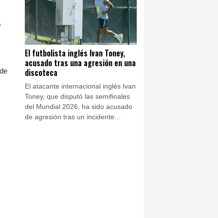
Lourdes, anunció el viernes el
Vaticano.
o
El futbolista inglés Ivan Toney,
acusado tras una agresión en una
discoteca
 de
El atacante internacional inglés Ivan
Toney, que disputó las semifinales
del Mundial 2026, ha sido acusado
de agresión tras un incidente
ocurrido en una discoteca en
diciembre de 2025, anunció el
viernes la policía de Londres.