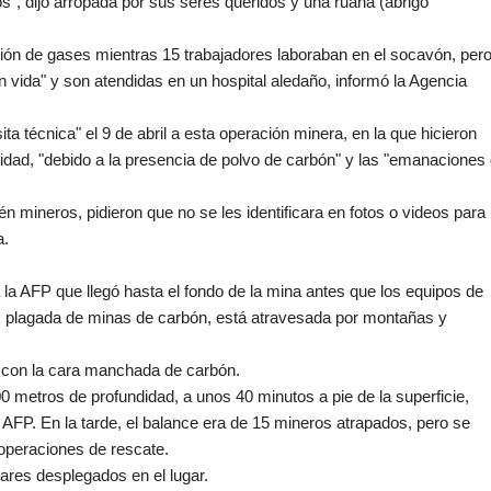
s", dijo arropada por sus seres queridos y una ruana (abrigo
ación de gases mientras 15 trabajadores laboraban en el socavón, per
 vida" y son atendidas en un hospital aledaño, informó la Agencia
ta técnica" el 9 de abril a esta operación minera, en la que hicieron
idad, "debido a la presencia de polvo de carbón" y las "emanaciones
n mineros, pidieron que no se les identificara en fotos o videos para
a.
 a la AFP que llegó hasta el fondo de la mina antes que los equipos de
, plagada de minas de carbón, está atravesada por montañas y
tó con la cara manchada de carbón.
 metros de profundidad, a unos 40 minutos a pie de la superficie,
a AFP. En la tarde, el balance era de 15 mineros atrapados, pero se
operaciones de rescate.
tares desplegados en el lugar.