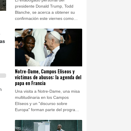
presidente Donald Trump, Todd
Blanche, se acerca a obtener su
confirmación este viernes como
fiscal general de Estados Unidos
después de que los senadores
e
republicanos ignoraran las
ras
preocupaciones de los demócratas
sobre la politización del
Departamento de Justicia.
Notre-Dame, Campos Elíseos y
víctimas de abusos: la agenda del
papa en Francia
n
Una visita a Notre-Dame, una misa
multitudinaria en los Campos
Elíseos y un "discurso sobre
Europa" forman parte del programa
de León XIV en Francia, que
incluirá también un encuentro con
víctimas de abusos sexuales en