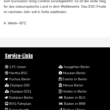
zum Eurovision Song Contest zurückgekehrt. Es ist der erste Sieg
für das osteuropäische Land in dem Wettbewerb. Das ESC-Finale
im nächsten Jahr soll in Sofia stattfinden.
A. Walsh--BTZ
Service-Links
1.FC Union
Ausgehen Berlin
Hertha BSC
Museen Berlin
Füchse Berlin
Events in Berlin
Olympia 030
Messe Berlin
Olympia 0331
Hotels in Berlin
Eisbären Berlin
Baden in BLN
BVG Fahrplan
Baden in BRB
Zugauskunft
Flixbus / Reise