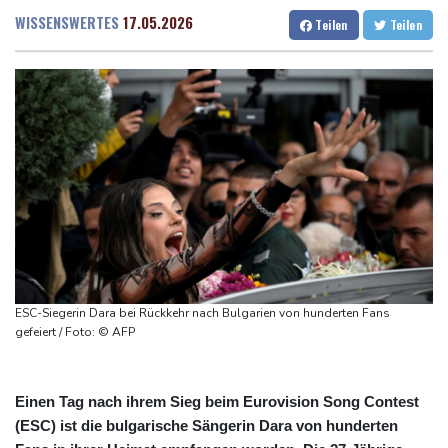
Passagierflugzeug zu nahe gekommen
Dresden
21 °C
Wien
25 °C
WISSENSWERTES
17.05.2026
Teilen
Teilen
Niedrigwasser: Industrie- und Schifffahrtsverbände fordern
Salzburg
21 °C
konkrete Schritte
Baden-Baden
14 °C
Extremes Niedrigwasser: Verkehrsminister Bilger lädt zu
Spitzentreffen in Bonn
Bundesgerichtshof urteilt über Mann wegen Kriegsverbrechen in
syrischem Bürgerkrieg
Urteil in Prozess um tödlichen Autoanschlag auf Verdi-
Demonstration in München
Vorwurf der Preisabsprache: Drei US-Produzenten müssen 53
Millionen Eier spenden
ESC-Siegerin Dara bei Rückkehr nach Bulgarien von hunderten Fans
gefeiert / Foto: © AFP
Einen Tag nach ihrem Sieg beim Eurovision Song Contest
(ESC) ist die bulgarische Sängerin Dara von hunderten