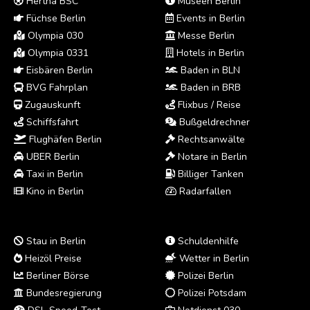
Hertha BSC
Museen Berlin
Füchse Berlin
Events in Berlin
Olympia 030
Messe Berlin
Olympia 0331
Hotels in Berlin
Eisbären Berlin
Baden in BLN
BVG Fahrplan
Baden in BRB
Zugauskunft
Flixbus / Reise
Schiffsfahrt
Bußgeldrechner
Flughäfen Berlin
Rechtsanwälte
UBER Berlin
Notare in Berlin
Taxi in Berlin
Billiger Tanken
Kino in Berlin
Radarfallen
Stau in Berlin
Schuldenhilfe
Heizöl Preise
Wetter in Berlin
Berliner Börse
Polizei Berlin
Bundesregierung
Polizei Potsdam