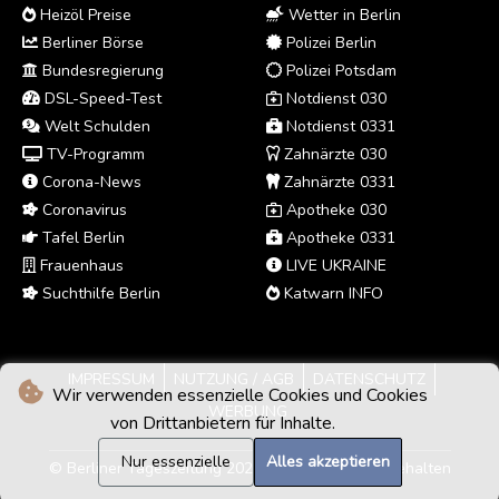
Heizöl Preise
Wetter in Berlin
Berliner Börse
Polizei Berlin
Bundesregierung
Polizei Potsdam
DSL-Speed-Test
Notdienst 030
Welt Schulden
Notdienst 0331
TV-Programm
Zahnärzte 030
Corona-News
Zahnärzte 0331
Coronavirus
Apotheke 030
Tafel Berlin
Apotheke 0331
Frauenhaus
LIVE UKRAINE
Suchthilfe Berlin
Katwarn INFO
IMPRESSUM
NUTZUNG / AGB
DATENSCHUTZ
Wir verwenden essenzielle Cookies und Cookies
WERBUNG
von Drittanbietern für Inhalte.
Nur essenzielle
Alles akzeptieren
© Berliner Tageszeitung 2026 - Alle Rechte vorbehalten