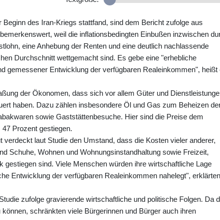
 Beginn des Iran-Kriegs stattfand, sind dem Bericht zufolge aus
 bemerkenswert, weil die inflationsbedingten Einbußen inzwischen du
stlohn, eine Anhebung der Renten und eine deutlich nachlassende
hen Durchschnitt wettgemacht sind. Es gebe eine "erhebliche
 gemessener Entwicklung der verfügbaren Realeinkommen", heißt
aßung der Ökonomen, dass sich vor allem Güter und Dienstleistung
teuert haben. Dazu zählen insbesondere Öl und Gas zum Beheizen de
bakwaren sowie Gaststättenbesuche. Hier sind die Preise dem
 47 Prozent gestiegen.
verdeckt laut Studie den Umstand, dass die Kosten vieler anderer,
g und Schuhe, Wohnen und Wohnungsinstandhaltung sowie Freizeit,
rk gestiegen sind. Viele Menschen würden ihre wirtschaftliche Lage
liche Entwicklung der verfügbaren Realeinkommen nahelegt", erklärte
udie zufolge gravierende wirtschaftliche und politische Folgen. Da 
u können, schränkten viele Bürgerinnen und Bürger auch ihren