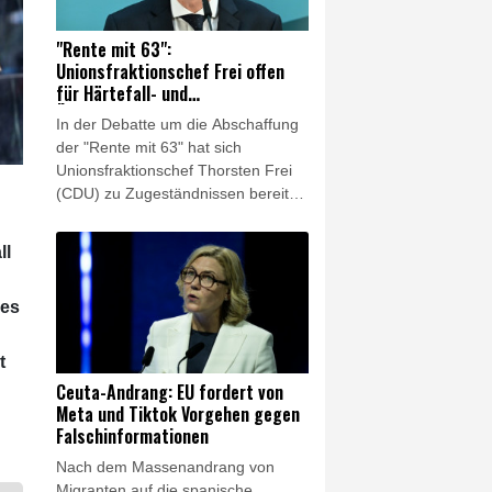
"Rheinischen Post"
(Samstagsausgabe). Dies werde
"Rente mit 63":
"Menschen und Klima" belasten.
Unionsfraktionschef Frei offen
für Härtefall- und
Übergangslösungen
In der Debatte um die Abschaffung
der "Rente mit 63" hat sich
Unionsfraktionschef Thorsten Frei
(CDU) zu Zugeständnissen bereit
gezeigt. "Eine Härtefallregelung bei
der Abschaffung der 'Rente mit 63'
ll
ist in jedem Fall angezeigt, und
auch über eine Übergangsregelung
des
wird man reden", sagte Frei den
Funke-Zeitungen vom Samstag.
Mehrere CDU-Ministerpräsidenten
t
aus Ostdeutschland hatten
Ceuta-Andrang: EU fordert von
gefordert, am abschlagsfreien
Meta und Tiktok Vorgehen gegen
Renteneintritt nach 45
Falschinformationen
Beitragsjahren festhalten.
Nach dem Massenandrang von
Migranten auf die spanische