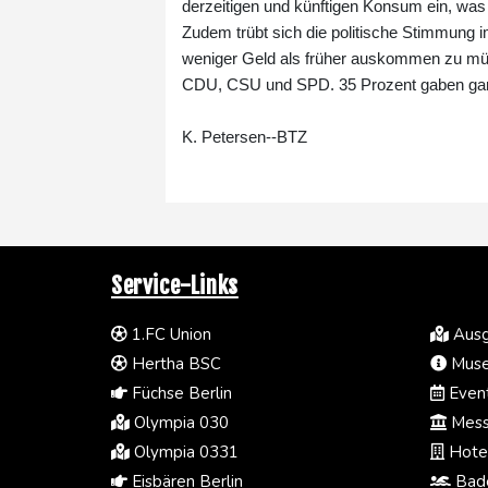
derzeitigen und künftigen Konsum ein, was
Zudem trübt sich die politische Stimmung i
weniger Geld als früher auskommen zu müss
CDU, CSU und SPD. 35 Prozent gaben gar a
K. Petersen--BTZ
Service-Links
1.FC Union
Ausg
Hertha BSC
Muse
Füchse Berlin
Event
Olympia 030
Mess
Olympia 0331
Hotel
Eisbären Berlin
Bade