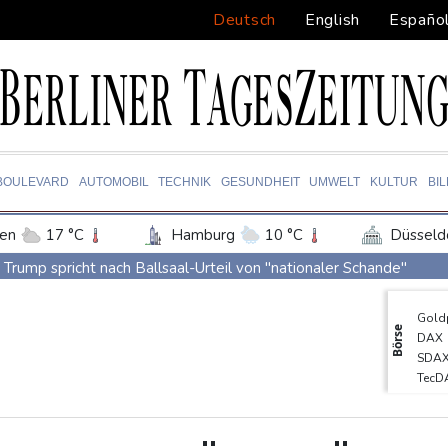
Deutsch
English
Españo
BOULEVARD
AUTOMOBIL
TECHNIK
GESUNDHEIT
UMWELT
KULTUR
BI
en
17 °C
Hamburg
10 °C
Düsseld
Potsdam
13 °C
Leipzig
13 °C
Trump spricht nach Ballsaal-Urteil von "nationaler Schande"
ln
15 °C
Kiel
11 °C
Bremen
1
Abholzung im Amazonas auf niedrigstem Stand seit einem Jahrze
Gold
tgart
16 °C
Dresden
15 °C
Wien
Frei: Über Beteiligung an AfD-Regierung entscheidet nicht CDU 
Börse
DAX
den-Baden
16 °C
US-Senat stimmt für umfassendes Sanktionspaket gegen Russla
SDA
TecD
"Rente mit 63": Unionsfraktionschef Frei offen für Härtefall- un
EUR/
Ceuta-Andrang: EU fordert von Meta und Tiktok Vorgehen gegen
Euro
MDA