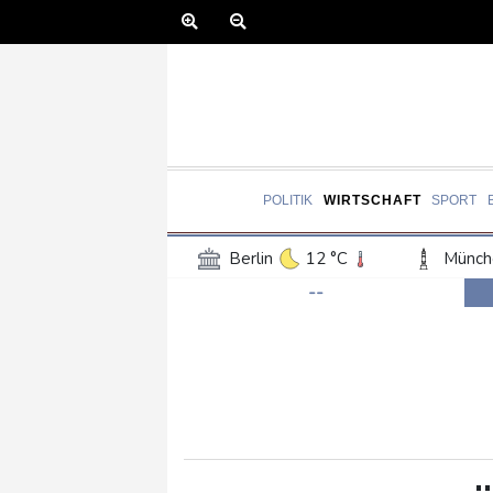
POLITIK
WIRTSCHAFT
SPORT
Berlin
12 °C
Münch
--
Frankfurt am Main
17 °C
Hannover
16 °C
Kö
Rostock
13 °C
Stut
Salzburg
19 °C
Ba