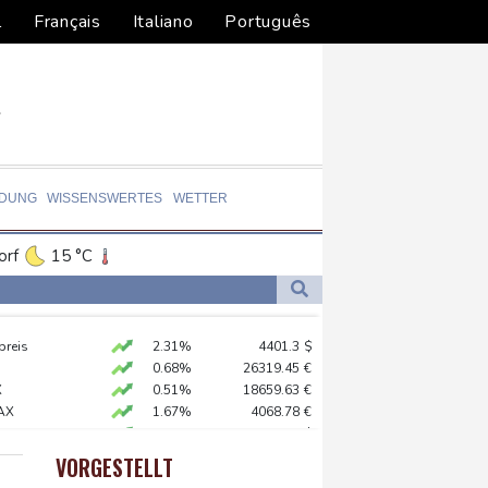
l
Français
Italiano
Português
LDUNG
WISSENSWERTES
WETTER
orf
15 °C
Dortmund
12 °C
4 °C
Flensburg
11 °C
hnt
preis
2.31%
4401.3
$
24 °C
in Sachsen-Anhalt
0.68%
26319.45
€
nd
X
0.51%
18659.63
€
AX
1.67%
4068.78
€
d Übergangslösungen
USD
0.32%
1.1562
$
 Falschinformationen
 STOXX 50
0.33%
6523.86
€
VORGESTELLT
X
-0.07%
32407.2
€