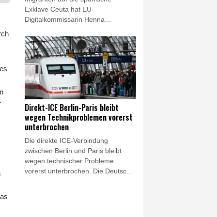
Exklave Ceuta hat EU-
Digitalkommissarin Henna
Virkkunen von den Konzernen Meta
rch
und Tiktok ein entschiedeneres
Vorgehen gegen
Falschinformationen in Krisenzeiten
 es
gefordert. "Die Plattformen müssen
entschlossen handeln, um die
Integrität des digitalen Raums zu
en
wahren, insbesondere in
r
Direkt-ICE Berlin-Paris bleibt
Krisensituationen", erklärte
wegen Technikproblemen vorerst
Virkkunen am Freitagabend im
unterbrochen
Onlinedienst X. "Die Überwachung
Die direkte ICE-Verbindung
muss verstärkt und die
zwischen Berlin und Paris bleibt
Zusammenarbeit mit Faktenprüfern
wegen technischer Probleme
gefestigt werden."
vorerst unterbrochen. Die Deutsche
n
Bahn (DB) macht dafür das
europäische Zugsicherungssystem
das
des französischen Herstellers
Alstom verantwortlich und fordert