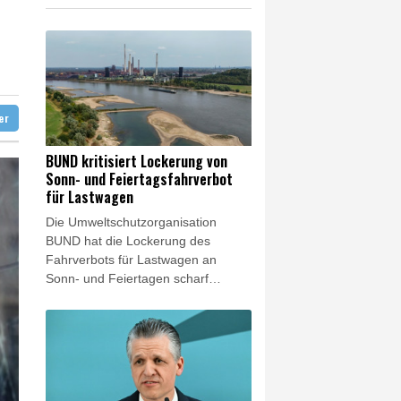
digt
fen mit Vucic
ter
BUND kritisiert Lockerung von
Sonn- und Feiertagsfahrverbot
für Lastwagen
Die Umweltschutzorganisation
BUND hat die Lockerung des
Fahrverbots für Lastwagen an
Sonn- und Feiertagen scharf
kritisiert. Es sei keine Lösung,
wegen des Niedrigwassers in
Flüssen "den Schiffstransport jetzt
durch hunderte oder tausende Lkw-
Fahrten zu ersetzen", sagte der
Verbandsvorsitzende Olaf Bandt der