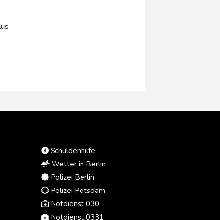
eine umgehende Behebung der
Fehler. Alstom erklärte am
Freitagabend, seine Teams
aus
arbeiteten "mit Hochdruck" und eng
mit der Bahn daran, die technischen
Schwierigkeiten zu beheben.
Schuldenhilfe
Wetter in Berlin
Polizei Berlin
Polizei Potsdam
Notdienst 030
Notdienst 0331