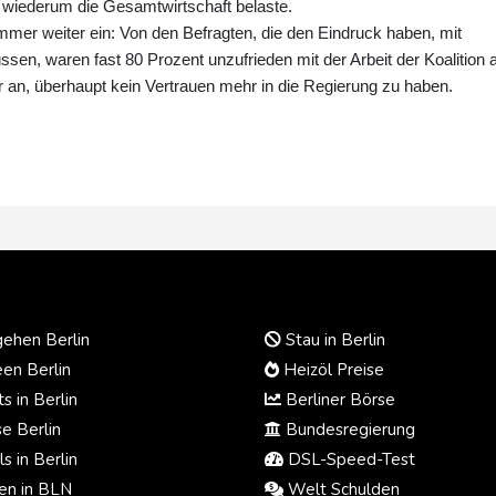
 wiederum die Gesamtwirtschaft belaste.
mmer weiter ein: Von den Befragten, die den Eindruck haben, mit
en, waren fast 80 Prozent unzufrieden mit der Arbeit der Koalition 
n, überhaupt kein Vertrauen mehr in die Regierung zu haben.
ehen Berlin
Stau in Berlin
en Berlin
Heizöl Preise
s in Berlin
Berliner Börse
e Berlin
Bundesregierung
s in Berlin
DSL-Speed-Test
n in BLN
Welt Schulden