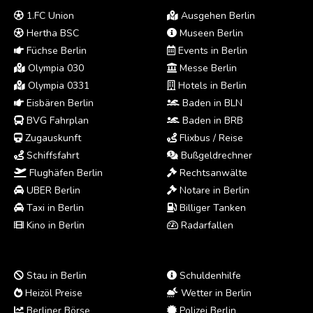
1.FC Union
Ausgehen Berlin
Hertha BSC
Museen Berlin
Füchse Berlin
Events in Berlin
Olympia 030
Messe Berlin
Olympia 0331
Hotels in Berlin
Eisbären Berlin
Baden in BLN
BVG Fahrplan
Baden in BRB
Zugauskunft
Flixbus / Reise
Schiffsfahrt
Bußgeldrechner
Flughäfen Berlin
Rechtsanwälte
UBER Berlin
Notare in Berlin
Taxi in Berlin
Billiger Tanken
Kino in Berlin
Radarfallen
Stau in Berlin
Schuldenhilfe
Heizöl Preise
Wetter in Berlin
Berliner Börse
Polizei Berlin