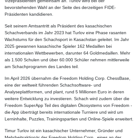
Vizepräsidenten gemeinsam an. Turlov wird bei der
bevorstehenden Wahl an der Seite des derzeitigen FIDE-
Präsidenten kandidieren.
Seit seinem Amtsantritt als Präsident des kasachischen
Schachverbands im Jahr 2023 hat Turlov eine Phase rasanten
Wachstums für den Schachsport in Kasachstan geleitet. Im Jahr
2025 gewannen kasachische Spieler 162 Medaillen bei
internationalen Wettbewerben, darunter 64 Goldmedaillen. Mehr
als 1.500 Schulen und über 60.000 Schüler nehmen mittlerweile
am Schachprogramm des Landes teil.
Im April 2026 übernahm die Freedom Holding Corp. ChessBase,
eine der weltweit führenden Schachsoftware- und
Analyseplattformen, und plant, rund 5 Millionen Euro in deren
weitere Entwicklung zu investieren. Schach wird zudem über die
Freedom SuperApp Teil des digitalen Ökosystems von Freedom -
die App überträgt bereits internationale Turniere und wird um
Lerninhalte, Puzzles, Trainingspartien und Online-Spiele erweitert.
Timur Turlov ist ein kasachischer Unternehmer, Gründer und
Mehrheitsaktionär der Freedom Holding Corp., eines an der