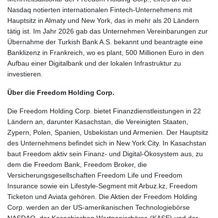
Nasdaq notierten internationalen Fintech-Unternehmens mit
Hauptsitz in Almaty und New York, das in mehr als 20 Ländern
tätig ist. Im Jahr 2026 gab das Unternehmen Vereinbarungen zur
Übernahme der Turkish Bank A.S. bekannt und beantragte eine
Banklizenz in Frankreich, wo es plant, 500 Millionen Euro in den
Aufbau einer Digitalbank und der lokalen Infrastruktur zu
investieren.
Über die Freedom Holding Corp.
Die Freedom Holding Corp. bietet Finanzdienstleistungen in 22
Ländern an, darunter Kasachstan, die Vereinigten Staaten,
Zypern, Polen, Spanien, Usbekistan und Armenien. Der Hauptsitz
des Unternehmens befindet sich in New York City. In Kasachstan
baut Freedom aktiv sein Finanz- und Digital-Ökosystem aus, zu
dem die Freedom Bank, Freedom Broker, die
Versicherungsgesellschaften Freedom Life und Freedom
Insurance sowie ein Lifestyle-Segment mit Arbuz.kz, Freedom
Ticketon und Aviata gehören. Die Aktien der Freedom Holding
Corp. werden an der US-amerikanischen Technologiebörse
NASDAQ, der Kasachischen Wertpapierbörse (KASE) und der