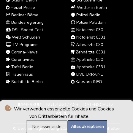
Stau in Berlin
Schuldenhilfe
Heizöl Preise
Wetter in Berlin
Berliner Börse
Polizei Berlin
Bundesregierung
Polizei Potsdam
DSL-Speed-Test
Notdienst 030
Welt Schulden
Notdienst 0331
TV-Programm
Zahnärzte 030
Corona-News
Zahnärzte 0331
Coronavirus
Apotheke 030
Tafel Berlin
Apotheke 0331
Frauenhaus
LIVE UKRAINE
Suchthilfe Berlin
Katwarn INFO
IMPRESSUM
NUTZUNG / AGB
DATENSCHUTZ
Wir verwenden essenzielle Cookies und Cookies
WERBUNG
von Drittanbietern für Inhalte.
Nur essenzielle
Alles akzeptieren
© Berliner Tageszeitung 2026 - Alle Rechte vorbehalten