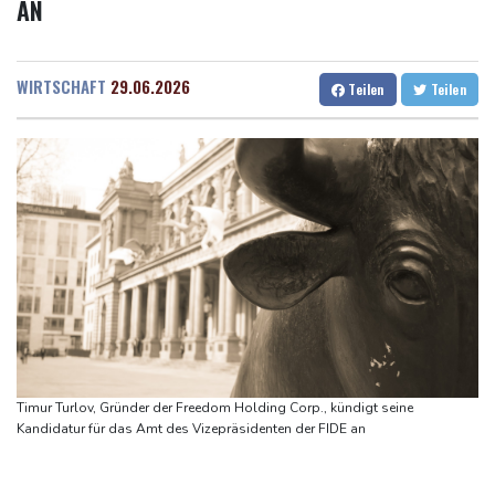
AN
knüpfen
Dresden
33 °C
Wien
32 °C
Bericht: Trotz Sanierung nur jeder vierte Zug zwischen Hamburg
Salzburg
32 °C
und Berlin pünktlich
Baden-Baden
31 °C
WIRTSCHAFT
29.06.2026
Teilen
Teilen
FC Bayern: Kompany setzt auf Musiala
Waldbrände in Kanada: Notstand in Provinz British Columbia
ausgerufen
Verdacht auf illegales Rennen: Zwei Tote nach Motorrad-Unfall
in Köln
Im EM-Becken: Berkhahn sieht "nicht viele Medaillenchancen"
Timur Turlov, Gründer der Freedom Holding Corp., kündigt seine
Kandidatur für das Amt des Vizepräsidenten der FIDE an