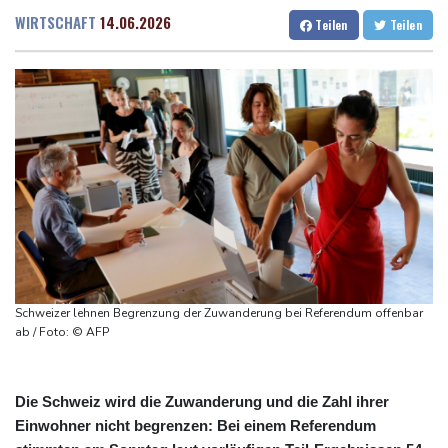
Russland
Dresden
17 °C
Wien
24 °C
WIRTSCHAFT
14.06.2026
Teilen
Teilen
"Rente mit 63": Unionsfraktionschef Frei offen für Härtefall- und
Salzburg
21 °C
Übergangslösungen
Baden-Baden
18 °C
Ceuta-Andrang: EU fordert von Meta und Tiktok Vorgehen gegen
Falschinformationen
Rechter Hardliner De la Espriella als Kolumbiens Präsident
vereidigt
Infantino erhält Unterstützung aus Südamerika
Selenskyj erstmals seit Beginn von Ukraine-Krieg in Serbien -
Treffen mit Vucic
Auftakt-Misere gestoppt: Berlin gewinnt in Bochum
Schweizer lehnen Begrenzung der Zuwanderung bei Referendum offenbar
ab / Foto: © AFP
Die Schweiz wird die Zuwanderung und die Zahl ihrer
Einwohner nicht begrenzen: Bei einem Referendum