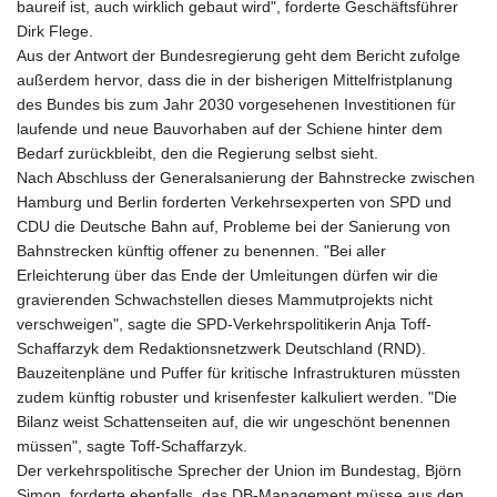
baureif ist, auch wirklich gebaut wird", forderte Geschäftsführer
Dirk Flege.
Aus der Antwort der Bundesregierung geht dem Bericht zufolge
außerdem hervor, dass die in der bisherigen Mittelfristplanung
des Bundes bis zum Jahr 2030 vorgesehenen Investitionen für
laufende und neue Bauvorhaben auf der Schiene hinter dem
Bedarf zurückbleibt, den die Regierung selbst sieht.
Nach Abschluss der Generalsanierung der Bahnstrecke zwischen
Hamburg und Berlin forderten Verkehrsexperten von SPD und
CDU die Deutsche Bahn auf, Probleme bei der Sanierung von
Bahnstrecken künftig offener zu benennen. "Bei aller
Erleichterung über das Ende der Umleitungen dürfen wir die
gravierenden Schwachstellen dieses Mammutprojekts nicht
verschweigen", sagte die SPD-Verkehrspolitikerin Anja Toff-
Schaffarzyk dem Redaktionsnetzwerk Deutschland (RND).
Bauzeitenpläne und Puffer für kritische Infrastrukturen müssten
zudem künftig robuster und krisenfester kalkuliert werden. "Die
Bilanz weist Schattenseiten auf, die wir ungeschönt benennen
müssen", sagte Toff-Schaffarzyk.
Der verkehrspolitische Sprecher der Union im Bundestag, Björn
Simon, forderte ebenfalls, das DB-Management müsse aus den