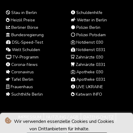
Stau in Berlin
Schuldenhilfe
Heizöl Preise
Wetter in Berlin
Berliner Börse
Polizei Berlin
Bundesregierung
Polizei Potsdam
DSL-Speed-Test
Notdienst 030
Welt Schulden
Notdienst 0331
TV-Programm
Zahnärzte 030
Corona-News
Zahnärzte 0331
Coronavirus
Apotheke 030
Tafel Berlin
Apotheke 0331
Frauenhaus
LIVE UKRAINE
Suchthilfe Berlin
Katwarn INFO
IMPRESSUM
NUTZUNG / AGB
DATENSCHUTZ
Wir verwenden essenzielle Cookies und Cookies
WERBUNG
von Drittanbietern für Inhalte.