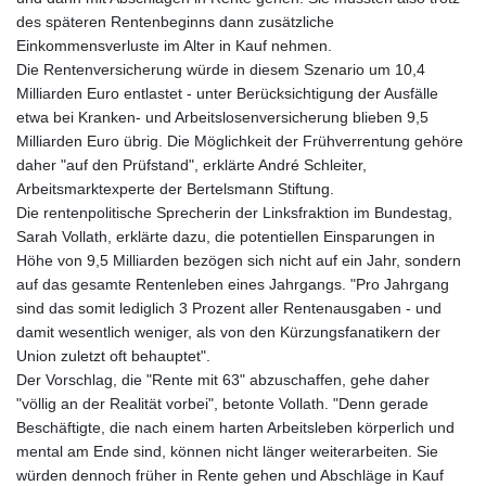
des späteren Rentenbeginns dann zusätzliche
Einkommensverluste im Alter in Kauf nehmen.
Die Rentenversicherung würde in diesem Szenario um 10,4
Milliarden Euro entlastet - unter Berücksichtigung der Ausfälle
etwa bei Kranken- und Arbeitslosenversicherung blieben 9,5
Milliarden Euro übrig. Die Möglichkeit der Frühverrentung gehöre
daher "auf den Prüfstand", erklärte André Schleiter,
Arbeitsmarktexperte der Bertelsmann Stiftung.
Die rentenpolitische Sprecherin der Linksfraktion im Bundestag,
Sarah Vollath, erklärte dazu, die potentiellen Einsparungen in
Höhe von 9,5 Milliarden bezögen sich nicht auf ein Jahr, sondern
auf das gesamte Rentenleben eines Jahrgangs. "Pro Jahrgang
sind das somit lediglich 3 Prozent aller Rentenausgaben - und
damit wesentlich weniger, als von den Kürzungsfanatikern der
Union zuletzt oft behauptet".
Der Vorschlag, die "Rente mit 63" abzuschaffen, gehe daher
"völlig an der Realität vorbei", betonte Vollath. "Denn gerade
Beschäftigte, die nach einem harten Arbeitsleben körperlich und
mental am Ende sind, können nicht länger weiterarbeiten. Sie
würden dennoch früher in Rente gehen und Abschläge in Kauf