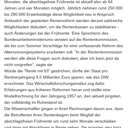
Monaten, die abschlagsfreie Frührente ist aktuell also ab 64
Jahren und vier Monaten möglich. Jährlich nehmen rund 250.000
bis 280.000 Erwerbstätige diese Möglichkeit neu in Anspruch.
Anlässlich der geplanten Rentenreform werden derzeit zahlreiche
Möglichkeiten diskutiert, um die Rentenkassen zu stabilisieren -
auch Änderungen bei der Frührente. Eine Sprecherin des
Bundesarbeitsministeriums verwies auf die Rentenkommission,
die bis zum Sommer Vorschläge für eine umfassende Reform des
Altersvorsorgesystems erarbeiten soll. "In der Rentenkommission
werden alle diese Fragen auch diskutiert, aber ich kann jetzt da
nicht vorgreifen", sagte sie.
Würde die "Rente mit 63" gestrichen, dürfte der Staat pro
Rentnerjahrgang 9,5 Milliarden Euro sparen, wie das DIW
errechnete. Das Wirtschaftsforschungsinstitut zog dafür
Erfahrungen aus früheren Reformen heran und stellte eine
Modellrechnung für den Jahrgang 1957 an, den aktuell jüngsten,
der vollständig im Ruhestand ist.
Die Wissenschaftler gingen in ihren Rechnungen davon aus, dass
die Betroffenen ihren Rentenbeginn beim Wegfall der
abschlagsfreien Frührente um rund zehn Monate verschieben
und dann mit Abschlägen in Rente gehen. Sie müssten also trotz