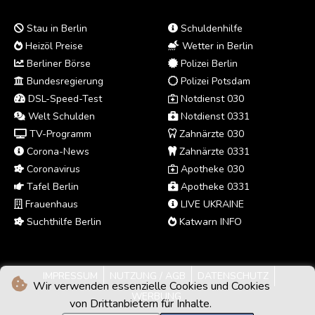
Stau in Berlin
Schuldenhilfe
Heizöl Preise
Wetter in Berlin
Berliner Börse
Polizei Berlin
Bundesregierung
Polizei Potsdam
DSL-Speed-Test
Notdienst 030
Welt Schulden
Notdienst 0331
TV-Programm
Zahnärzte 030
Corona-News
Zahnärzte 0331
Coronavirus
Apotheke 030
Tafel Berlin
Apotheke 0331
Frauenhaus
LIVE UKRAINE
Suchthilfe Berlin
Katwarn INFO
IMPRESSUM
NUTZUNG / AGB
DATENSCHUTZ
Wir verwenden essenzielle Cookies und Cookies
WERBUNG
von Drittanbietern für Inhalte.