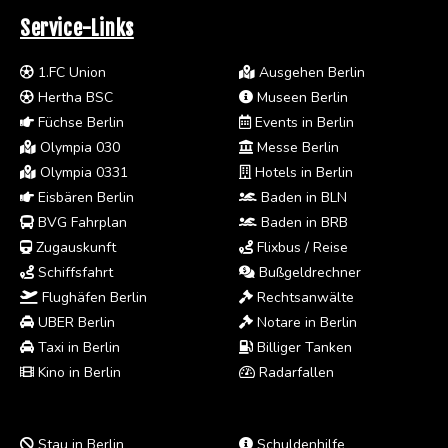
Service-Links
1.FC Union
Ausgehen Berlin
Hertha BSC
Museen Berlin
Füchse Berlin
Events in Berlin
Olympia 030
Messe Berlin
Olympia 0331
Hotels in Berlin
Eisbären Berlin
Baden in BLN
BVG Fahrplan
Baden in BRB
Zugauskunft
Flixbus / Reise
Schiffsfahrt
Bußgeldrechner
Flughäfen Berlin
Rechtsanwälte
UBER Berlin
Notare in Berlin
Taxi in Berlin
Billiger Tanken
Kino in Berlin
Radarfallen
Stau in Berlin
Schuldenhilfe