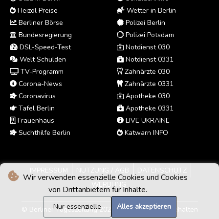
Heizöl Preise
Wetter in Berlin
Berliner Börse
Polizei Berlin
Bundesregierung
Polizei Potsdam
DSL-Speed-Test
Notdienst 030
Welt Schulden
Notdienst 0331
TV-Programm
Zahnärzte 030
Corona-News
Zahnärzte 0331
Coronavirus
Apotheke 030
Tafel Berlin
Apotheke 0331
Frauenhaus
LIVE UKRAINE
Suchthilfe Berlin
Katwarn INFO
IMPRESSUM
NUTZUNG / AGB
DATENSCHUTZ
Wir verwenden essenzielle Cookies und Cookies
WERBUNG
von Drittanbietern für Inhalte.
Nur essenzielle
Alles akzeptieren
© Berliner Tageszeitung 2026 - Alle Rechte vorbehalten