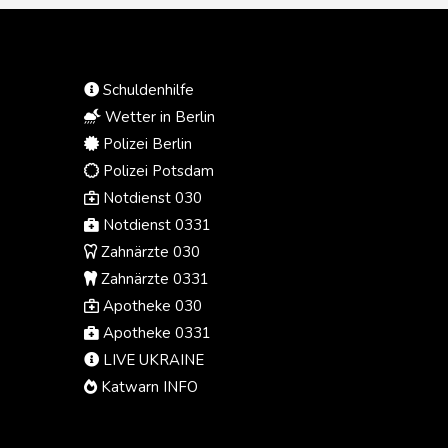
punktuellen Rheinvertiefungen
geben", sagte der stellvertretende
Hauptgeschäftsführer des
Bundesverbandes der Deutschen
Schuldenhilfe
Industrie (BDI), Holger Lösch, der
"Rheinischen Post". "Das erhöht die
Wetter in Berlin
Transportkapazitäten auch bei
Polizei Berlin
Niedrigwasser und stärkt die
Polizei Potsdam
Resilienz der
Notdienst 030
Wertschöpfungsketten."
Notdienst 0331
Zahnärzte 030
Zahnärzte 0331
Apotheke 030
Apotheke 0331
LIVE UKRAINE
Katwarn INFO