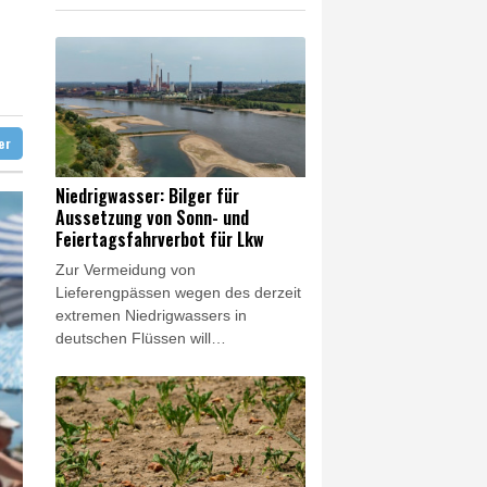
tfalen
cht zu
ter
Niedrigwasser: Bilger für
Aussetzung von Sonn- und
Feiertagsfahrverbot für Lkw
Zur Vermeidung von
Lieferengpässen wegen des derzeit
extremen Niedrigwassers in
deutschen Flüssen will
Bundesverkehrsminister Steffen
Bilger (CDU) rasch dafür sorgen,
dass wichtige Güter zeitweilig
vermehrt über die Straße
transportiert werden können.
Angesichts der aktuellen Situation