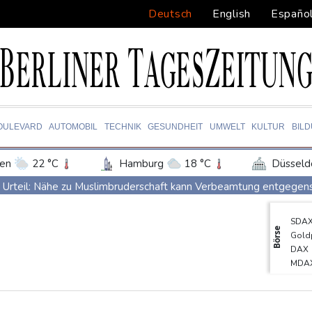
Deutsch
English
Españo
OULEVARD
AUTOMOBIL
TECHNIK
GESUNDHEIT
UMWELT
KULTUR
BIL
en
22 °C
Hamburg
18 °C
Düsseld
Potsdam
20 °C
Leipzig
21 °C
Urteil: Nähe zu Muslimbruderschaft kann Verbeamtung entgegen
ln
19 °C
Kiel
18 °C
Bremen
1
Nationaler Sicherheitsrat mit Merz hat zu Drohnenvorfall in Leipz
SDA
tgart
24 °C
Dresden
23 °C
Wien
Dina Ebimbe wechselt von Frankfurt zu Schalke
Börse
Gold
den-Baden
20 °C
Regierung und Opposition in Venezuela nehmen offiziellen Dialo
DAX
MDA
Schwimm-EM: Gose holt Gold im Freiwasser-Knockout
TecD
Angeblicher "Geburtstourismus": Trump unternimmt neuen Vorsto
Euro
EUR/