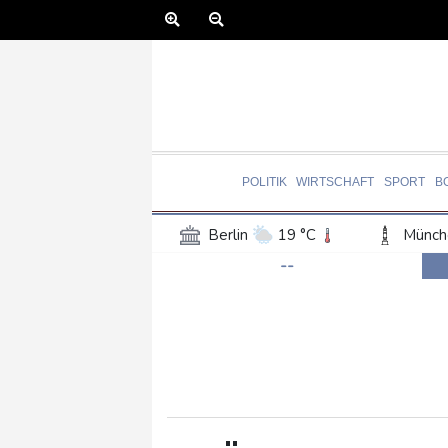
POLITIK
WIRTSCHAFT
SPORT
B
Berlin
19 °C
Münch
--
Frankfurt am Main
22 °C
Hannover
18 °C
Kö
Rostock
19 °C
Stut
Salzburg
23 °C
Ba