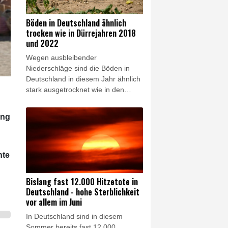
gehe es auch um "kurzfristige
Maßnahmen wie die Aussetzung
Böden in Deutschland ähnlich
des Sonn- und Feiertagsfahrverbots
trocken wie in Dürrejahren 2018
für Lkw", sagte Bilger am
und 2022
Donnerstag nach einem
Wegen ausbleibender
Spitzengespräch mit
Niederschläge sind die Böden in
Wirtschaftsvertretern in Bonn. Er
Deutschland in diesem Jahr ähnlich
werde "sehr kurzfristig mit den
stark ausgetrocknet wie in den
Länderverkehrsministern darüber
Dürrejahren 2018 und 2022. Im
sprechen".
Süden ist der Untergrund verbreitet
ang
sogar noch trockener als in diesen
beiden Jahren, wie der Deutsche
Wetterdienst (DWD) am Donnerstag
in Offenbach mitteilte. Dort werde
nte
die Lage für Natur und
Landwirtschaft "zunehmend
Bislang fast 12.000 Hitzetote in
kritisch". Flächendeckende
Deutschland - hohe Sterblichkeit
Niederschläge deuten sich dem
vor allem im Juni
DWD zufolge auch in den
In Deutschland sind in diesem
kommenden Tagen nicht an.
Sommer bereits fast 12.000