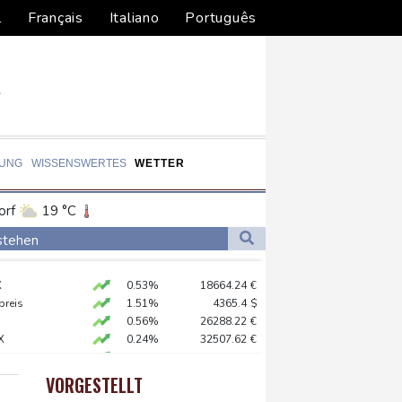
l
Français
Italiano
Português
DUNG
WISSENSWERTES
WETTER
orf
19 °C
Dortmund
19 °C
stehen
8 °C
Flensburg
16 °C
ig getagt
X
0.53%
18664.24
€
24 °C
preis
1.51%
4365.4
$
g auf - ohne Machado
0.56%
26288.22
€
X
0.24%
32507.62
€
AX
1.83%
4075.59
€
ß im Streit um US-Staatsbürgerschaft
 STOXX 50
0.33%
6523.8
€
VORGESTELLT
USD
0.02%
1.1527
$