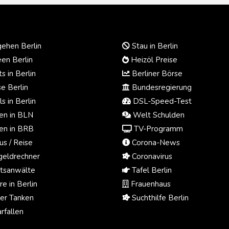
ehen Berlin
Stau in Berlin
en Berlin
Heizöl Preise
s in Berlin
Berliner Börse
e Berlin
Bundesregierung
s in Berlin
DSL-Speed-Test
n in BLN
Welt Schulden
n in BRB
TV-Programm
us / Reise
Corona-News
eldrechner
Coronavirus
tsanwälte
Tafel Berlin
e in Berlin
Frauenhaus
ger Tanken
Suchthilfe Berlin
rfallen