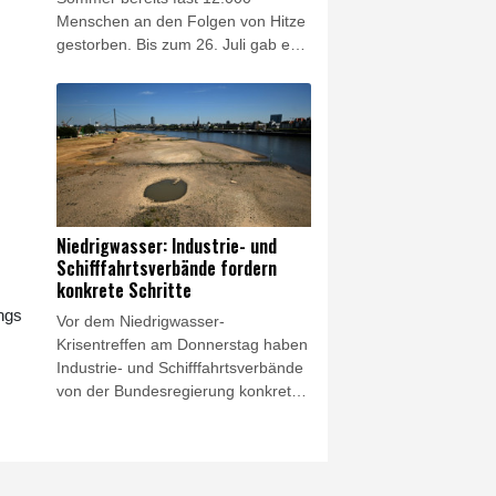
Menschen an den Folgen von Hitze
gestorben. Bis zum 26. Juli gab es
bundesweit schätzungsweise
11.900 Hitzetote, wie aus dem am
Donnerstag in Berlin veröffentlichten
Wochenbericht des Robert-Koch-
Instituts (RKI) hervorgeht. Der
bisher höchste Wert wurde zuletzt
im Jahr 2018 bei geschätzt 8900
hitzebedingten Sterbefällen
Niedrigwasser: Industrie- und
registriert.
Schifffahrtsverbände fordern
konkrete Schritte
ngs
Vor dem Niedrigwasser-
Krisentreffen am Donnerstag haben
Industrie- und Schifffahrtsverbände
von der Bundesregierung konkrete
Schritte gefordert. "Die
Niedrigwasser-Konferenz in Bonn
muss den Startschuss für die
beschleunigte Umsetzung der