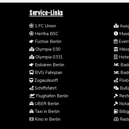
Service-Links
1.FC Union
Ausg
Hertha BSC
Muse
Füchse Berlin
Event
Olympia 030
Mess
Olympia 0331
Hotel
Eisbären Berlin
Bade
BVG Fahrplan
Bade
Zugauskunft
Flixb
Schiffsfahrt
Bußg
Flughäfen Berlin
Rech
UBER Berlin
Notar
Taxi in Berlin
Billi
Kino in Berlin
Rada