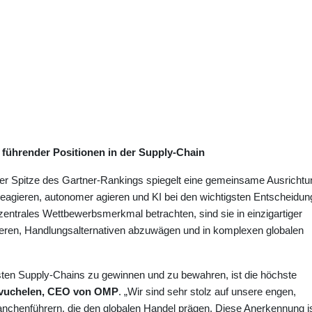
führender Positionen in der Supply-Chain
r Spitze des Gartner-Rankings spiegelt eine gemeinsame Ausrichtu
 reagieren, autonomer agieren und KI bei den wichtigsten Entscheidu
 zentrales Wettbewerbsmerkmal betrachten, sind sie in einzigartiger
pieren, Handlungsalternativen abzuwägen und in komplexen globalen
sten Supply-Chains zu gewinnen und zu bewahren, ist die höchste
nvuchelen, CEO von OMP
. „Wir sind sehr stolz auf unsere engen,
ranchenführern, die den globalen Handel prägen. Diese Anerkennung i