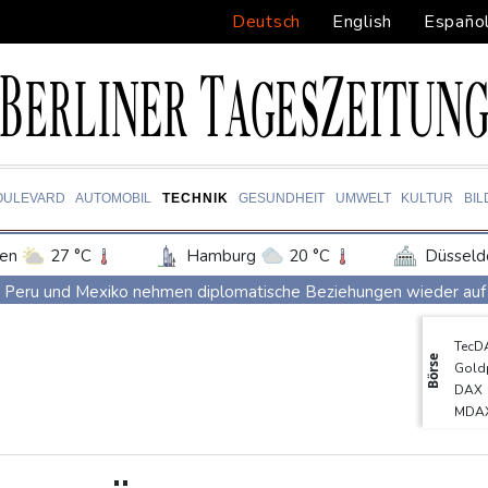
Deutsch
English
Españo
OULEVARD
AUTOMOBIL
TECHNIK
GESUNDHEIT
UMWELT
KULTUR
BI
en
27 °C
Hamburg
20 °C
Düsseld
Potsdam
21 °C
Leipzig
24 °C
Peru und Mexiko nehmen diplomatische Beziehungen wieder auf
ln
23 °C
Kiel
18 °C
Bremen
2
"Steile Lernkurve": Kretschmann lobt Amtsführung von Merz
TecD
tgart
28 °C
Dresden
27 °C
Wien
US-Unternehmen bauen im Juli Arbeitsplätze ab
Börse
Gold
den-Baden
26 °C
Saudi-Arabien, Türkei und Pakistan schließen inmitten von Iran
DAX
MDA
Polizei entdeckt Cannabisplantage mit mehr als 900 Pflanzen in
SDA
Xiaomi Skynomad: N70 und N90 erhöhen den Druck auf Europas
Euro
EUR/