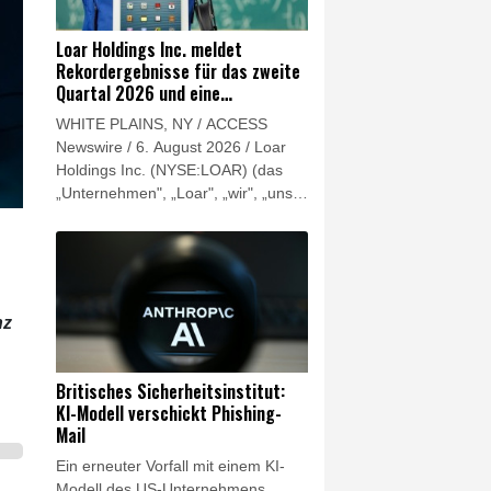
"Rekordwerten sowohl beim
Auftragseingang als auch beim
Loar Holdings Inc. meldet
Ergebnis des industriellen
Rekordergebnisse für das zweite
Geschäfts". Siemens-Chef Roland
Quartal 2026 und eine
Busch erklärte, unter anderem "der
Aufwärtskorrektur des Ausblicks
WHITE PLAINS, NY / ACCESS
klare Fokus auf industrielle KI"
für 2026
Newswire / 6. August 2026 / Loar
treibe das Wachstum des
Holdings Inc. (NYSE:LOAR) (das
Unternehmens.
„Unternehmen", „Loar", „wir", „uns"
und „unser") hat für das zweite
Quartal 2026 Rekordergebnisse
gemeldet.
nz
Britisches Sicherheitsinstitut:
KI-Modell verschickt Phishing-
Mail
Ein erneuter Vorfall mit einem KI-
Modell des US-Unternehmens