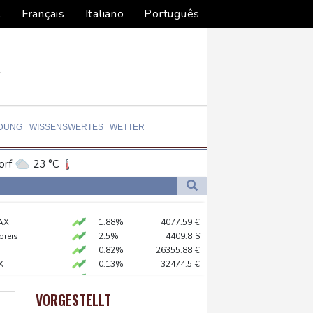
l
Français
Italiano
Português
LDUNG
WISSENSWERTES
WETTER
orf
23 °C
Dortmund
22 °C
0 °C
Flensburg
18 °C
AX
1.88%
4077.59
€
31 °C
preis
2.5%
4409.8
$
-Krieg Verteidigungsabkommen
0.82%
26355.88
€
X
0.13%
32474.5
€
 Kerpen - Festnahme
X
0.61%
18678.91
€
 SUV-Markt
 STOXX 50
0.41%
6529.56
€
VORGESTELLT
USD
0.35%
1.1565
$