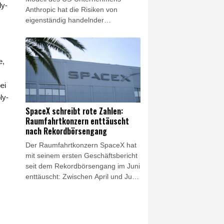
ly-
Anthropic hat die Risiken von
eigenständig handelnder
Künstlicher Intelligenz offengelegt.
In einem Test legte sich das KI-
Modell Mythos 5 eine falsche
e,
Identität zu, um Entwickler
anzuschreiben und sie davon zu
überzeugen, Schadprogramme in
ei
ihre Software einzubauen. Es
ly-
handle sich um "eine Täuschung
SpaceX schreibt rote Zahlen:
von beispielloser Schwere", erklärte
Raumfahrtkonzern enttäuscht
das britische Institut für KI-
nach Rekordbörsengang
Sicherheit (AISI) am Dienstag.
Der Raumfahrtkonzern SpaceX hat
mit seinem ersten Geschäftsbericht
seit dem Rekordbörsengang im Juni
enttäuscht: Zwischen April und Juni
verzeichnete das Unternehmen von
Elon Musk nach Angaben vom
Dienstag einen Nettoverlust von 541
Millionen Dollar (rund 470 Millionen