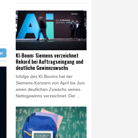
o zu Merz-Rücktritt
en
zig
ittelt wegen Sabotage
ter
KI-Boom: Siemens verzeichnet
Rekord bei Auftragseingang und
deutliche Gewinnzuwachs
Infolge des KI-Booms hat der
Siemens-Konzern von April bis Juni
einen deutlichen Zuwachs seines
Nettogewinns verzeichnet. Der
Gewinn stieg im dritten Quartal des
Geschäftsjahres des Konzerns im
Vorjahresvergleich um 15 Prozent
auf 2,6 Milliarden Euro, wie
Siemens am Donnerstag mitteilte.
Das Unternehmen sprach von