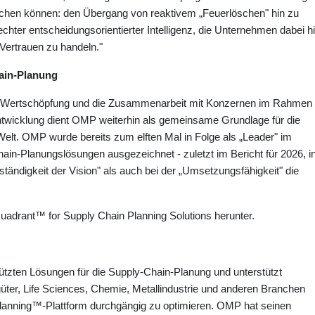
ichen können: den Übergang von reaktivem „Feuerlöschen" hin zu
ter entscheidungsorientierter Intelligenz, die Unternehmen dabei hil
 Vertrauen zu handeln."
ain-Planung
che Wertschöpfung und die Zusammenarbeit mit Konzernen im Rahmen
ntwicklung dient OMP weiterhin als gemeinsame Grundlage für die
Welt. OMP wurde bereits zum elften Mal in Folge als „Leader" im
hain-Planungslösungen ausgezeichnet - zuletzt im Bericht für 2026, i
ändigkeit der Vision" als auch bei der „Umsetzungsfähigkeit" die
drant™ for Supply Chain Planning Solutions herunter.
ützten Lösungen für die Supply-Chain-Planung und unterstützt
r, Life Sciences, Chemie, Metallindustrie und anderen Branchen
Planning™-Plattform durchgängig zu optimieren. OMP hat seinen