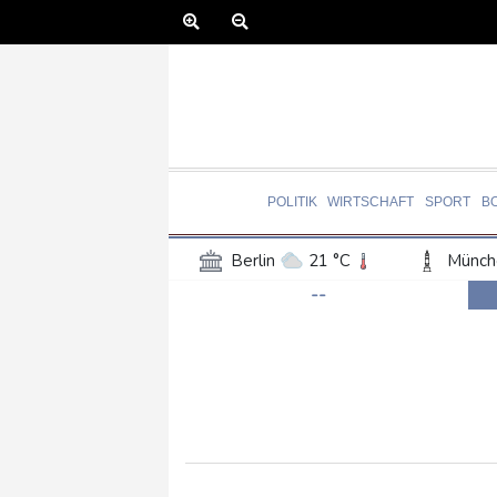
POLITIK
WIRTSCHAFT
SPORT
B
Berlin
21 °C
Münch
--
Frankfurt am Main
27 °C
Hannover
21 °C
Kö
Rostock
21 °C
Stut
Salzburg
27 °C
Ba