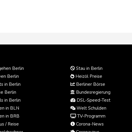
ehen Berlin
Stau in Berlin
en Berlin
Heizöl Preise
s in Berlin
Berliner Börse
e Berlin
Bundesregierung
s in Berlin
DSL-Speed-Test
n in BLN
Welt Schulden
n in BRB
TV-Programm
us / Reise
Corona-News
eldrechner
Coronavirus