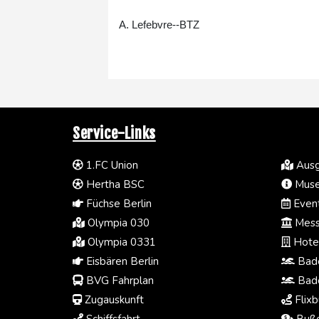
A. Lefebvre--BTZ
Service-Links
1.FC Union
Ausg
Hertha BSC
Muse
Füchse Berlin
Event
Olympia 030
Mess
Olympia 0331
Hotel
Eisbären Berlin
Bade
BVG Fahrplan
Bade
Zugauskunft
Flixb
Schiffsfahrt
Bußg