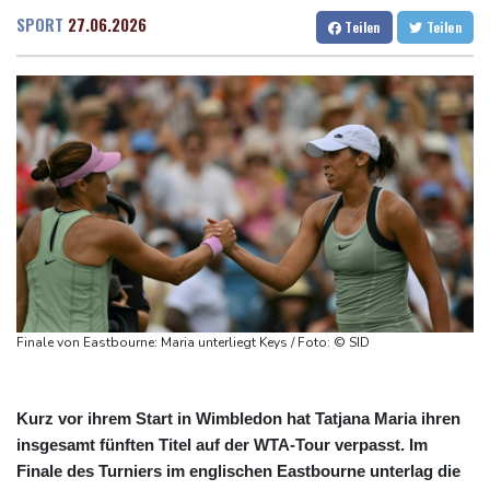
Doppelpack Freigang: Frankfurt schlägt auch Malmö
Dresden
15 °C
Wien
19 °C
SPORT
27.06.2026
Teilen
Teilen
Explosion mutmaßlich ukrainischer Drohne in Bulgarien löst
Salzburg
19 °C
diplomatische Verstimmung aus
Baden-Baden
17 °C
Selenskyj warnt vor Folgen russischer Angriffe - Vucic für
Integrität der Ukraine
Sieg auf der längsten Etappe: Vollering übernimmt
Gesamtführung
Drohne explodiert an der Grenze zwischen Rumänien und
Bulgarien nahe Gaspipeline
Lionel Messi trauert um seinen Vater
Finale von Eastbourne: Maria unterliegt Keys / Foto: © SID
Kurz vor ihrem Start in Wimbledon hat Tatjana Maria ihren
insgesamt fünften Titel auf der WTA-Tour verpasst. Im
Finale des Turniers im englischen Eastbourne unterlag die