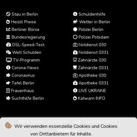
Stau in Berlin
Schuldenhilfe
Heizöl Preise
Wetter in Berlin
Berliner Börse
Polizei Berlin
Bundesregierung
Polizei Potsdam
DSL-Speed-Test
Notdienst 030
Welt Schulden
Notdienst 0331
TV-Programm
Zahnärzte 030
Corona-News
Zahnärzte 0331
Coronavirus
Apotheke 030
Tafel Berlin
Apotheke 0331
Frauenhaus
LIVE UKRAINE
Suchthilfe Berlin
Katwarn INFO
IMPRESSUM
NUTZUNG / AGB
DATENSCHUTZ
Wir verwenden essenzielle Cookies und Cookies
WERBUNG
von Drittanbietern für Inhalte.