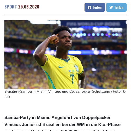
"politische Verfolgung" vor
Dresden
29 °C
Wien
35 °C
SPORT
25.06.2026
Teilen
Teilen
Iran-Krieg: Berichte über US-Munitionsknappheit - Pakistan will
Salzburg
30 °C
neue Gespräche
Baden-Baden
21 °C
Fund von Sprengstoffdrohne sorgt für Debatte über
Luftsicherheit
Für zwei Jahre: Salah-Wechsel zu Trabzonspor perfekt
Niedrigwasser: Bilger erwägt Aufhebung von Sonn- und
Feiertagsfahrverbot für Lkw
Kritik von Naturschützern: Kreuzfahrtbranche weiter auf "fossilem
Kurs"
Knöchelbruch: Lamparter muss nach Sturz operiert werden
Brasilien-Samba in Miami: Vinicius und Co. schocken Schottland / Foto: ©
SID
Samba-Party in Miami: Angeführt von Doppelpacker
Vinicius Junior ist Brasilien bei der WM in die K.o.-Phase