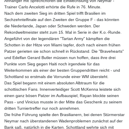
Anhänger mit Sprechchören die Einwechslung von Neymar -
Trainer Carlo Ancelotti erhörte die Rufe in 76. Minute.
Nach dem zweiten Sieg im dritten Spiel trifft Brasilien im
Sechzehntelfinale auf den Zweiten der Gruppe F - das könnten
die Niederlande, Japan oder Schweden werden. Der
Rekordweltmeister steht zum 15. Mal in Serie in der K.o.-Runde.
Angeführt von der legendären "Tartan Army" kämpften die
Schotten in der Hitze von Miami tapfer, doch nach einem frühen
Patzer gerieten sie schon schnell in Rückstand. Die "Bravehearts"
und Edelfan Gerard Butler müssen nun hoffen, dass ihre drei
Punkte vom Sieg gegen Haiti noch irgendwie für das
Weiterkommen als einer der besten Gruppendritten reicht - und
Schottland so erstmals die Vorrunde einer WM übersteht.
Das Spiel begann mit einem absoluten Albtraum für die
schottischen Fans. Innenverteidiger Scott McKenna leistete sich
einen ganz bösen Patzer im Aufbauspiel, Rayan blockte seinen
Pass - und Vinicius musste in der Mitte das Geschenk zu seinem
dritten Turniertreffer nur noch annehmen.
Die frühe Führung spielte den Brasilianern, bei denen Stürmerstar
Neymar nach überstandenen Wadenproblemen zunächst auf der
Bank saß, natürlich in die Karten. Schottland wehrte sich mit