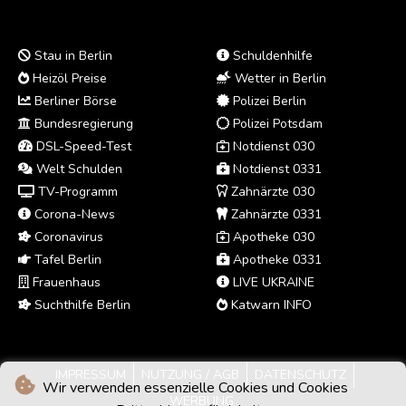
Stau in Berlin
Schuldenhilfe
Heizöl Preise
Wetter in Berlin
Berliner Börse
Polizei Berlin
Bundesregierung
Polizei Potsdam
DSL-Speed-Test
Notdienst 030
Welt Schulden
Notdienst 0331
TV-Programm
Zahnärzte 030
Corona-News
Zahnärzte 0331
Coronavirus
Apotheke 030
Tafel Berlin
Apotheke 0331
Frauenhaus
LIVE UKRAINE
Suchthilfe Berlin
Katwarn INFO
IMPRESSUM
NUTZUNG / AGB
DATENSCHUTZ
Wir verwenden essenzielle Cookies und Cookies
WERBUNG