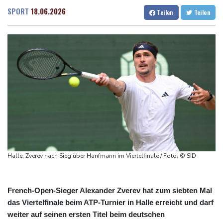
2025 verunglückte alle 18 Minuten ein Kind im Straßenverkehr -
Dresden
26 °C
Wien
25 °C
SPORT
18.06.2026
Teilen
Teilen
mehr Todesfälle
Salzburg
24 °C
Auto gerät in Gegenverkehr: Drei Frauen sterben bei
Baden-Baden
20 °C
Verkehrsunfall in Bayern
80-Jährige stirbt bei heftigem Waldbrand in Kanada
Westeuropa erlebt heißesten Juni und Juli seit Beginn der
Aufzeichnungen
Datenbank: 2025 starben weltweit 350 humanitäre Helfer - 186
davon im Gazastreifen
Trump verzichtet offenbar vorerst auf Angriffe auf Iran: "Halten
uns zurück"
Halle: Zverev nach Sieg über Hanfmann im Viertelfinale / Foto: © SID
Trauer um Jorge Messi: Fußballstar Lionel Messi nimmt Abschied
von seinem Vater
French-Open-Sieger Alexander Zverev hat zum siebten Mal
das Viertelfinale beim ATP-Turnier in Halle erreicht und darf
weiter auf seinen ersten Titel beim deutschen