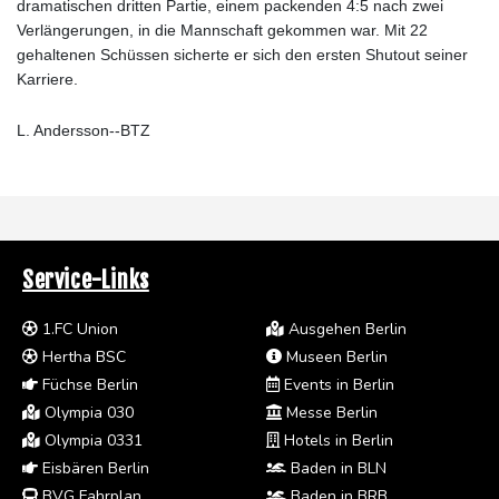
dramatischen dritten Partie, einem packenden 4:5 nach zwei
Verlängerungen, in die Mannschaft gekommen war. Mit 22
gehaltenen Schüssen sicherte er sich den ersten Shutout seiner
Karriere.
L. Andersson--BTZ
Service-Links
1.FC Union
Ausgehen Berlin
Hertha BSC
Museen Berlin
Füchse Berlin
Events in Berlin
Olympia 030
Messe Berlin
Olympia 0331
Hotels in Berlin
Eisbären Berlin
Baden in BLN
BVG Fahrplan
Baden in BRB