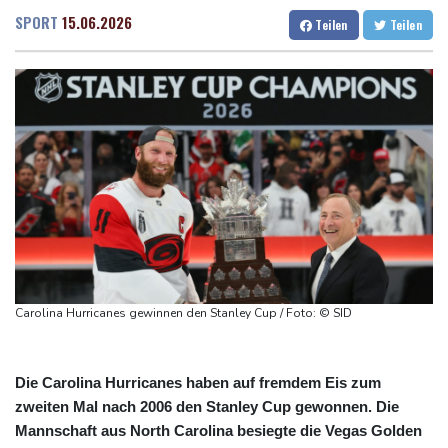
Taifun "Dolphin": Flugausfälle, Evakuierung und höchste
Dresden
28 °C
Wien
27 °C
SPORT
15.06.2026
Teilen
Teilen
Warnstufe in China
Salzburg
26 °C
Lionel Messi trauert um Vater und langjährigen Manager Jorge
Baden-Baden
25 °C
DAK-Analyse: ADHS-Neudiagnosen bei Kindern deutlich
gestiegen
Sohn: Krebs von Ex-Präsident Biden hat sich ausgebreitet und
Metastasen gebildet
Iran stellt harte Bedingungen für Öffnung der Straße von
Hormus
Trauerflor und Schweigeminute: Inter Miami trauert mit Messi
Carolina Hurricanes gewinnen den Stanley Cup / Foto: © SID
Die Carolina Hurricanes haben auf fremdem Eis zum
zweiten Mal nach 2006 den Stanley Cup gewonnen. Die
Mannschaft aus North Carolina besiegte die Vegas Golden