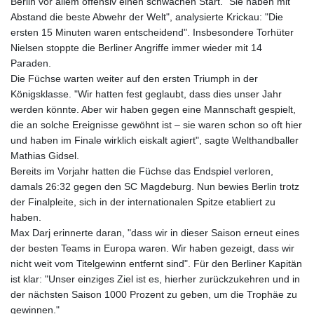
Berlin vor allem offensiv einen schwachen Start. "Sie haben mit
Abstand die beste Abwehr der Welt", analysierte Krickau: "Die
ersten 15 Minuten waren entscheidend". Insbesondere Torhüter
Nielsen stoppte die Berliner Angriffe immer wieder mit 14
Paraden.
Die Füchse warten weiter auf den ersten Triumph in der
Königsklasse. "Wir hatten fest geglaubt, dass dies unser Jahr
werden könnte. Aber wir haben gegen eine Mannschaft gespielt,
die an solche Ereignisse gewöhnt ist – sie waren schon so oft hier
und haben im Finale wirklich eiskalt agiert", sagte Welthandballer
Mathias Gidsel.
Bereits im Vorjahr hatten die Füchse das Endspiel verloren,
damals 26:32 gegen den SC Magdeburg. Nun bewies Berlin trotz
der Finalpleite, sich in der internationalen Spitze etabliert zu
haben.
Max Darj erinnerte daran, "dass wir in dieser Saison erneut eines
der besten Teams in Europa waren. Wir haben gezeigt, dass wir
nicht weit vom Titelgewinn entfernt sind". Für den Berliner Kapitän
ist klar: "Unser einziges Ziel ist es, hierher zurückzukehren und in
der nächsten Saison 1000 Prozent zu geben, um die Trophäe zu
gewinnen."