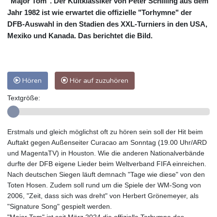
"Major Tom". Der Kultklassiker von Peter Schilling aus dem
Jahr 1982 ist wie erwartet die offizielle "Torhymne" der
DFB-Auswahl in den Stadien des XXL-Turniers in den USA,
Mexiko und Kanada. Das berichtet die Bild.
Hören
Hör auf zuzuhören
Textgröße:
Erstmals und gleich möglichst oft zu hören sein soll der Hit beim
Auftakt gegen Außenseiter Curacao am Sonntag (19.00 Uhr/ARD
und MagentaTV) in Houston. Wie die anderen Nationalverbände
durfte der DFB eigene Lieder beim Weltverband FIFA einreichen.
Nach deutschen Siegen läuft demnach "Tage wie diese" von den
Toten Hosen. Zudem soll rund um die Spiele der WM-Song von
2006, "Zeit, dass sich was dreht" von Herbert Grönemeyer, als
"Signature Song" gespielt werden.
"Major Tom" ist seit März 2024 die offizielle Torhymne des