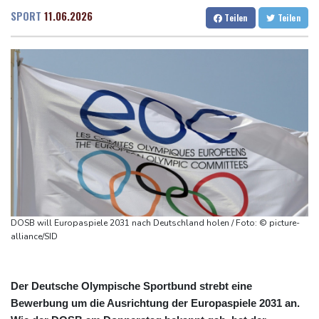
Höhere Trassenpreise: Länder drohen mit Klage
Dresden
30 °C
Wien
33 °C
SPORT
11.06.2026
Teilen
Teilen
RWE gibt Offshore-Windparkprojekte in den USA auf
Salzburg
25 °C
Mindestens 38 Soldaten bei Angriffen im Jemen getötet - Huthis
Baden-Baden
23 °C
reklamieren Attacke
UEFA hält an FIFA-Boykott fest
Niedrigwasser: Bilger für Aussetzung von Sonn- und
Feiertagsfahrverbot für Lkw
Millionendeal perfekt: Diomande wechselt nach Madrid
DOSB will Europaspiele 2031 nach Deutschland holen / Foto: © picture-
alliance/SID
Der Deutsche Olympische Sportbund strebt eine
Bewerbung um die Ausrichtung der Europaspiele 2031 an.