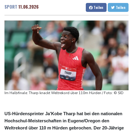
Kerpen - Festnahme
Dresden
27 °C
Wien
31 °C
SPORT
11.06.2026
Teilen
Teilen
Xiaomi Skynomad: N70 und N90 erhöhen den Druck auf Europas
Salzburg
27 °C
SUV-Markt
Baden-Baden
26 °C
Sicherheitskreise vermuten russische Kampagne hinter
Falschvideo zu Merz-Rücktritt
Papst Leo XIV. will bei Frankreich-Besuch Missbrauchsopfer
treffen
Nationaler Sicherheitsrat mit Merz tagt zu Drohnenvorfall in
Leipzig
Kabel der Deutschen Bahn beschädigt: Kölner Staatsschutz
ermittelt wegen Sabotage
Im Halbfinale: Tharp knackt Weltrekord über 110m Hürden / Foto: © SID
US-Hürdensprinter Ja'Kobe Tharp hat bei den nationalen
Hochschul-Meisterschaften in Eugene/Oregon den
Weltrekord über 110 m Hürden gebrochen. Der 20-Jährige