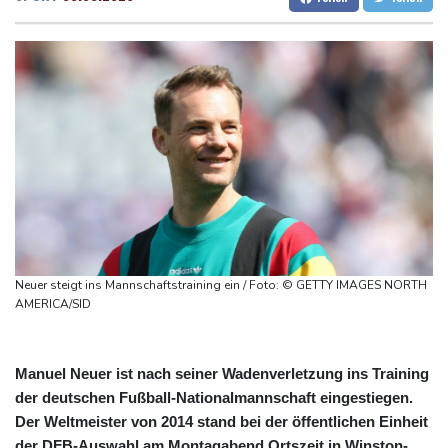
Trump-Hubschrauber über Washington womöglich
Dresden
21 °C
Wien
25 °C
Passagierflugzeug zu nahe gekommen
Salzburg
21 °C
Niedrigwasser: Industrie- und Schifffahrtsverbände fordern
Baden-Baden
14 °C
konkrete Schritte
Extremes Niedrigwasser: Verkehrsminister Bilger lädt zu
Spitzentreffen in Bonn
Bundesgerichtshof urteilt über Mann wegen Kriegsverbrechen in
syrischem Bürgerkrieg
Urteil in Prozess um tödlichen Autoanschlag auf Verdi-
Demonstration in München
Neuer steigt ins Mannschaftstraining ein / Foto: © GETTY IMAGES NORTH
AMERICA/SID
Manuel Neuer ist nach seiner Wadenverletzung ins Training
der deutschen Fußball-Nationalmannschaft eingestiegen.
Der Weltmeister von 2014 stand bei der öffentlichen Einheit
der DFB-Auswahl am Montagabend Ortszeit in Winston-