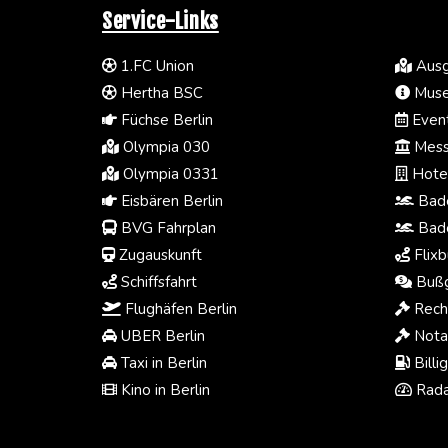
Service-Links
1.FC Union
Ausg
Hertha BSC
Muse
Füchse Berlin
Event
Olympia 030
Mess
Olympia 0331
Hotel
Eisbären Berlin
Bade
BVG Fahrplan
Bade
Zugauskunft
Flixb
Schiffsfahrt
Bußg
Flughäfen Berlin
Rech
UBER Berlin
Notar
Taxi in Berlin
Billi
Kino in Berlin
Rada