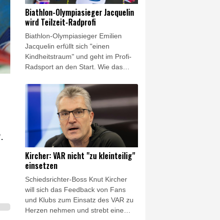
vom Mittwochabend, in der Infantino
Biathlon-Olympiasieger Jacquelin
Rückendeckung ausgesprochen
wird Teilzeit-Radprofi
wurde, den Versuch, mögliche
Biathlon-Olympiasieger Emilien
Fehler auf einzelne Verantwortliche
Jacquelin erfüllt sich "einen
abzuwälzen, ohne den Präsidenten
Kindheitstraum" und geht im Profi-
direkt zu belasten.
Radsport an den Start. Wie das
Team Decathlon-CMA CGM am
Donnerstag mitteilte, wird der
Franzose zunächst beim
Eintagesrennen Polynormande (16.
August) antreten. Im Anschluss soll
er für das Team von Top-Talent Paul
.
Seixas (19) bei der Tour du
Limousin (18.– 21. August) starten.
Kircher: VAR nicht "zu kleinteilig"
einsetzen
Schiedsrichter-Boss Knut Kircher
will sich das Feedback von Fans
und Klubs zum Einsatz des VAR zu
Herzen nehmen und strebt eine