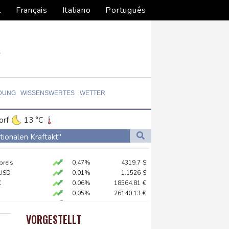
l
Français
Italiano
Português
DUNG
WISSENSWERTES
WETTER
orf
13 °C
Dortmund
12 °C
ionalen Kraftakt"
5 °C
Flensburg
14 °C
preis
0.47%
4319.7
$
22 °C
er: VAR nicht "zu kleinteilig" einsetzen
USD
0.01%
1.1526
$
akt schließen
X
0.06%
18564.81
€
0.05%
26140.13
€
t übernimmt Ermittlungen
X
0.01%
32431.12
€
en Dollar zahlen
 STOXX 50
0.39%
6502.56
€
VORGESTELLT
AX
1.36%
4000.99
€