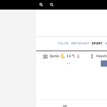
POLITIK
WIRTSCHAFT
SPORT
Berlin
14 °C
Münch
--
Frankfurt am Main
16 °C
Hannover
14 °C
Kö
Rostock
16 °C
Stut
Salzburg
20 °C
Ba