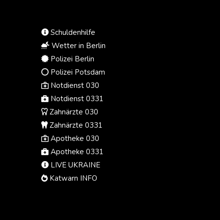
Vertrauen in Infantino verloren.
Auch der südamerikanische
Verband CONMEBOL äußerte sich
Schuldenhilfe
erstmals seit Bekanntwerden der
Wetter in Berlin
Privatisierungspläne kritisch über
Polizei Berlin
das Gebaren des FIFA-Präsidenten.
Polizei Potsdam
Notdienst 030
Notdienst 0331
Zahnärzte 030
Zahnärzte 0331
Apotheke 030
Apotheke 0331
LIVE UKRAINE
Katwarn INFO