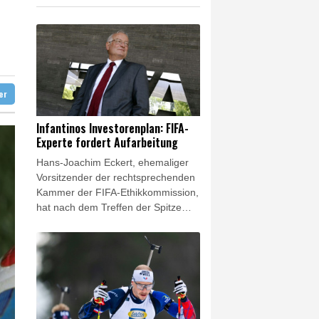
log - ohne Machado
stärker überprüfen
ständig sein
ter
Infantinos Investorenplan: FIFA-
Experte fordert Aufarbeitung
Hans-Joachim Eckert, ehemaliger
Vorsitzender der rechtsprechenden
Kammer der FIFA-Ethikkommission,
hat nach dem Treffen der Spitze
des Weltverbandes in Marokko eine
umfassende und transparente
Aufklärung möglicher Vorverträge
im Zusammenhang mit den von
Gianni Infantino vorangetriebenen
Investorenplänen gefordert. Eckert
sieht in der FIFA-Stellungnahme