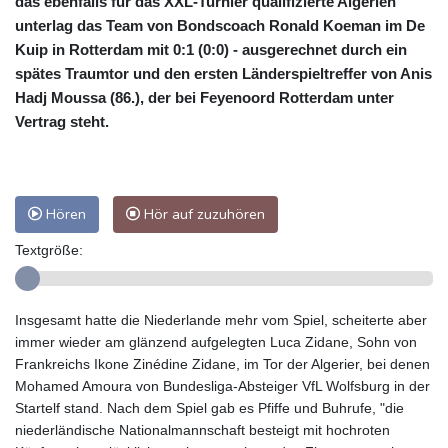
das ebenfalls für das XXL-Turnier qualifizierte Algerien
unterlag das Team von Bondscoach Ronald Koeman im De
Kuip in Rotterdam mit 0:1 (0:0) - ausgerechnet durch ein
spätes Traumtor und den ersten Länderspieltreffer von Anis
Hadj Moussa (86.), der bei Feyenoord Rotterdam unter
Vertrag steht.
Hören
Hör auf zuzuhören
Textgröße:
Insgesamt hatte die Niederlande mehr vom Spiel, scheiterte aber
immer wieder am glänzend aufgelegten Luca Zidane, Sohn von
Frankreichs Ikone Zinédine Zidane, im Tor der Algerier, bei denen
Mohamed Amoura von Bundesliga-Absteiger VfL Wolfsburg in der
Startelf stand. Nach dem Spiel gab es Pfiffe und Buhrufe, "die
niederländische Nationalmannschaft besteigt mit hochroten