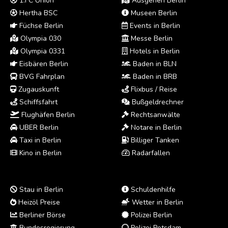
1.FC Union
Ausgehen Berlin
Hertha BSC
Museen Berlin
Füchse Berlin
Events in Berlin
Olympia 030
Messe Berlin
Olympia 0331
Hotels in Berlin
Eisbären Berlin
Baden in BLN
BVG Fahrplan
Baden in BRB
Zugauskunft
Flixbus / Reise
Schiffsfahrt
Bußgeldrechner
Flughäfen Berlin
Rechtsanwälte
UBER Berlin
Notare in Berlin
Taxi in Berlin
Billiger Tanken
Kino in Berlin
Radarfallen
Stau in Berlin
Schuldenhilfe
Heizöl Preise
Wetter in Berlin
Berliner Börse
Polizei Berlin
Bundesregierung
Polizei Potsdam