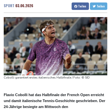
Ätna auf Sizilien ausgebrochen - Flugverkehr in Catania
Dresden
15 °C
Wien
18 °C
SPORT
03.06.2026
Teilen
Teilen
zeitweise eingeschränkt
Salzburg
18 °C
Doppelpack Freigang: Frankfurt schlägt auch Malmö
Baden-Baden
16 °C
Explosion mutmaßlich ukrainischer Drohne in Bulgarien löst
diplomatische Verstimmung aus
Selenskyj warnt vor Folgen russischer Angriffe - Vucic für
Integrität der Ukraine
Sieg auf der längsten Etappe: Vollering übernimmt
Gesamtführung
Drohne explodiert an der Grenze zwischen Rumänien und
Bulgarien nahe Gaspipeline
Cobolli garantiert erstes italienisches Halbfinale / Foto: © SID
Flavio Cobolli hat das Halbfinale der French Open erreicht
und damit italienische Tennis-Geschichte geschrieben. Der
24-Jährige besiegte am Mittwoch den