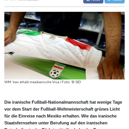
Integrität der Ukraine
Dresden
23 °C
Wien
25 °C
Sieg auf der längsten Etappe: Vollering übernimmt
Salzburg
25 °C
Gesamtführung
Baden-Baden
25 °C
Drohne explodiert an der Grenze zwischen Rumänien und
Bulgarien nahe Gaspipeline
Lionel Messi trauert um seinen Vater
Absturz von Ultraleichtflugzeug: 72-jähriger Pilot stirbt in Baden-
Württemberg
Selenskyj warnt in Belgrad vor Folgen russischer Angriffe für
den Winter
WM: Iran erhält mexikanische Visa / Foto: © SID
Drohnen über Bundeswehrstandort in Nordrhein-Westfalen
gesichtet
Die iranische Fußball-Nationalmannschaft hat wenige Tage
vor dem Start der Fußball-Weltmeisterschaft grünes Licht
für die Einreise nach Mexiko erhalten. Wie das iranische
Staatsfernsehen unter Berufung auf den iranischen