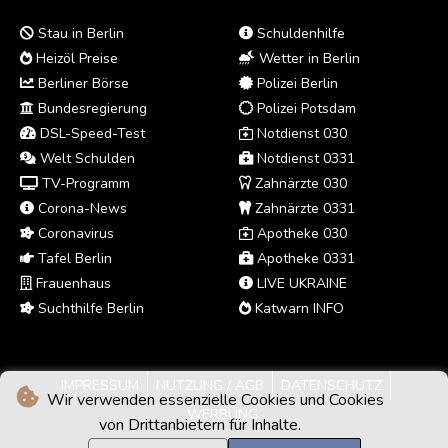
Stau in Berlin
Schuldenhilfe
Heizöl Preise
Wetter in Berlin
Berliner Börse
Polizei Berlin
Bundesregierung
Polizei Potsdam
DSL-Speed-Test
Notdienst 030
Welt Schulden
Notdienst 0331
TV-Programm
Zahnärzte 030
Corona-News
Zahnärzte 0331
Coronavirus
Apotheke 030
Tafel Berlin
Apotheke 0331
Frauenhaus
LIVE UKRAINE
Suchthilfe Berlin
Katwarn INFO
IMPRESSUM
NUTZUNG / AGB
DATENSCHUTZ
Wir verwenden essenzielle Cookies und Cookies
WERBUNG
von Drittanbietern für Inhalte.