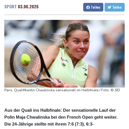
in Ceuta
Dresden
19 °C
Wien
26 °C
SPORT
03.06.2026
Teilen
Teilen
Mindestens zehn Tote bei Angriffen der pro-iranischen Huthis im
Salzburg
22 °C
Jemen
Baden-Baden
21 °C
US-Senat stimmt für verschärfte Sanktionen gegen Russland
US-Gericht setzt Bau von Trumps Ballsaal aus - Präsident
kündigt Berufung an
Direkt-ICE Berlin-Paris bleibt wegen Technikproblemen vorerst
unterbrochen
Selenskyj erstmals seit Beginn von Ukraine-Krieg nach Serbien
gereist
Paris: Qualifikantin Chwalinska sensationell im Halbfinale / Foto: © SID
Aus der Quali ins Halbfinale: Der sensationelle Lauf der
Polin Maja Chwalinska bei den French Open geht weiter.
Die 24-Jährige stellte mit ihrem 7:6 (7:3), 6:3-