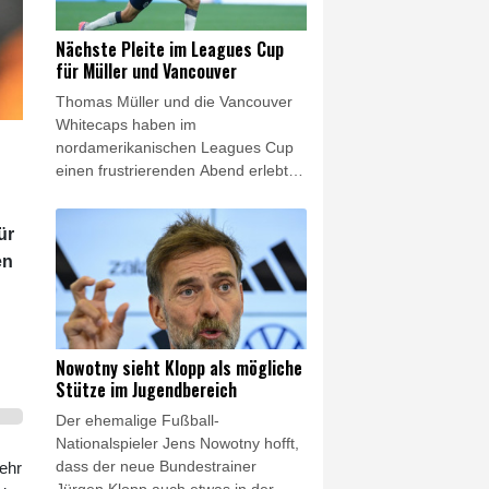
Sorgen bereitet haben."
Nächste Pleite im Leagues Cup
für Müller und Vancouver
Thomas Müller und die Vancouver
Whitecaps haben im
nordamerikanischen Leagues Cup
einen frustrierenden Abend erlebt.
Nach der Auftaktniederlage gegen
Atlante verloren die Kanadier gegen
ür
den FC Juárez auch das zweite
en
Spiel der Gruppenphase, beim 1:3
(1:1) gingen die Whitecaps trotz
Führung und deutlichem
Chancenplus erneut leer aus.
Nowotny sieht Klopp als mögliche
Stütze im Jugendbereich
Der ehemalige Fußball-
Nationalspieler Jens Nowotny hofft,
dass der neue Bundestrainer
mehr