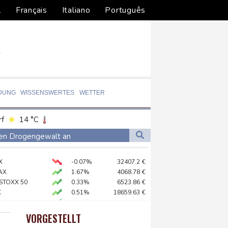
l
Français
Italiano
Português
DUNG
WISSENSWERTES
WETTER
rf
14 °C
Dortmund
11 °C
gen Drogengewalt an
1 °C
Flensburg
12 °C
X
-0.07%
32407.2
€
22 °C
chenzentren riesiges Gaskraftwerk
AX
1.67%
4068.78
€
 STOXX 50
0.33%
6523.86
€
X
0.51%
18659.63
€
0.68%
26319.45
€
preis
2.28%
4399.7
$
VORGESTELLT
USD
0.32%
1.1562
$