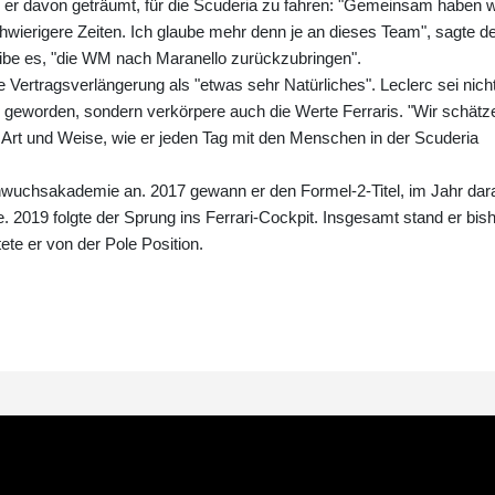
be er davon geträumt, für die Scuderia zu fahren: "Gemeinsam haben w
hwierigere Zeiten. Ich glaube mehr denn je an dieses Team", sagte d
eibe es, "die WM nach Maranello zurückzubringen".
Vertragsverlängerung als "etwas sehr Natürliches". Leclerc sei nich
1 geworden, sondern verkörpere auch die Werte Ferraris. "Wir schätz
e Art und Weise, wie er jeden Tag mit den Menschen in der Scuderia
hwuchsakademie an. 2017 gewann er den Formel-2-Titel, im Jahr dar
e. 2019 folgte der Sprung ins Ferrari-Cockpit. Insgesamt stand er bis
te er von der Pole Position.