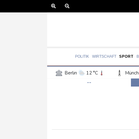
POLITIK
WIRTSCHAFT
SPORT
Berlin
12 °C
Münch
--
Frankfurt am Main
14 °C
Hannover
12 °C
Kö
Rostock
12 °C
Stut
Salzburg
19 °C
Ba