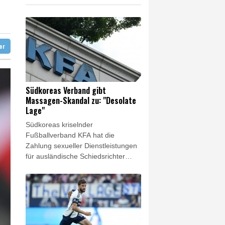
 in Region Kiew
 begrüßt es
gen Drogengewalt an
ter
Südkoreas Verband gibt
Massagen-Skandal zu: "Desolate
Lage"
Südkoreas kriselnder
Fußballverband KFA hat die
Zahlung sexueller Dienstleistungen
für ausländische Schiedsrichter
zugegeben. In einer Stellungnahme
auf der Verbandswebseite teilte die
KFA mit: "Wir entschuldigen uns
zutiefst dafür, dass wir Ihnen durch
die verschiedenen Vorfälle im
Zusammenhang mit dem Verband