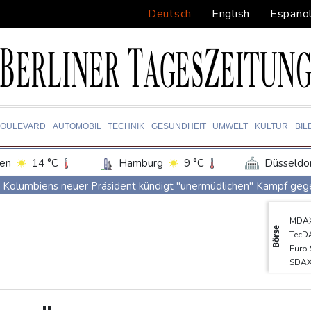
Deutsch
English
Españo
BOULEVARD
AUTOMOBIL
TECHNIK
GESUNDHEIT
UMWELT
KULTUR
BIL
en
14 °C
Hamburg
9 °C
Düsseldo
Potsdam
12 °C
Leipzig
12 °C
Kolumbiens neuer Präsident kündigt "unermüdlichen" Kampf ge
ln
12 °C
Kiel
12 °C
Bremen
1
Südkoreas Verband gibt Massagen-Skandal zu: "Desolate Lage"
MDA
tgart
13 °C
Dresden
14 °C
Wien
Größer als alle bisherigen US-Anlagen: Amazon finanziert für Re
Börse
TecD
den-Baden
13 °C
Nächste Pleite im Leagues Cup für Müller und Vancouver
Euro
SDA
Nowotny sieht Klopp als mögliche Stütze im Jugendbereich
DAX
Bayer-Boss Carro: "Wir wollen Titel gewinnen"
Gold
EUR/