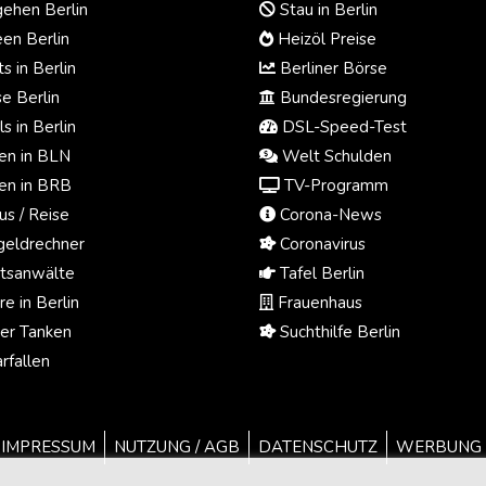
ehen Berlin
Stau in Berlin
en Berlin
Heizöl Preise
s in Berlin
Berliner Börse
e Berlin
Bundesregierung
s in Berlin
DSL-Speed-Test
n in BLN
Welt Schulden
n in BRB
TV-Programm
us / Reise
Corona-News
eldrechner
Coronavirus
tsanwälte
Tafel Berlin
e in Berlin
Frauenhaus
ger Tanken
Suchthilfe Berlin
rfallen
IMPRESSUM
NUTZUNG / AGB
DATENSCHUTZ
WERBUNG