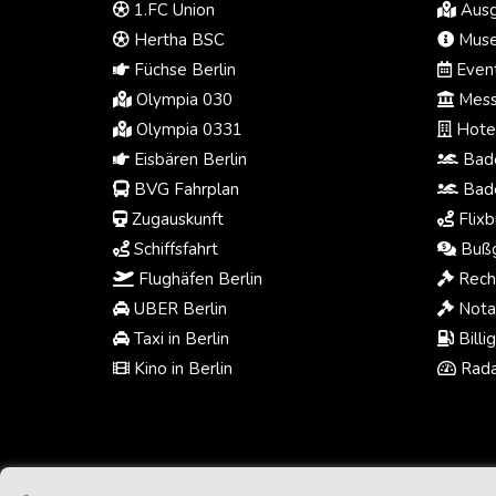
1.FC Union
Ausg
Hertha BSC
Muse
Füchse Berlin
Event
Olympia 030
Mess
Olympia 0331
Hotel
Eisbären Berlin
Bade
BVG Fahrplan
Bade
Zugauskunft
Flixb
Schiffsfahrt
Bußg
Flughäfen Berlin
Rech
UBER Berlin
Notar
Taxi in Berlin
Billi
Kino in Berlin
Rada