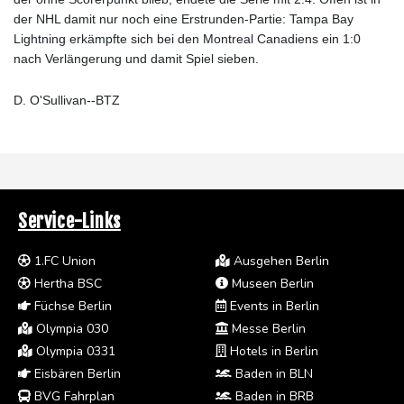
der NHL damit nur noch eine Erstrunden-Partie: Tampa Bay
Lightning erkämpfte sich bei den Montreal Canadiens ein 1:0
nach Verlängerung und damit Spiel sieben.
D. O'Sullivan--BTZ
Service-Links
1.FC Union
Ausgehen Berlin
Hertha BSC
Museen Berlin
Füchse Berlin
Events in Berlin
Olympia 030
Messe Berlin
Olympia 0331
Hotels in Berlin
Eisbären Berlin
Baden in BLN
BVG Fahrplan
Baden in BRB