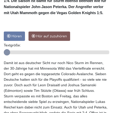
1:4. Die Saison ist damit für Sturm ebenso beendet wie für
Nationalspieler John-Jason Peterka. Der Angreifer verlor
mit Utah Mammoth gegen die Vegas Golden Knights 1:5.
Hören
Hör auf zuzuhören
Textgröße:
Damit ist aus deutscher Sicht nur noch Nico Sturm im Rennen,
der 30-Jährige hat mit Minnesota Wild das Viertelfinale erreicht.
Dort geht es gegen die topgesetzte Colorado Avalanche. Sieben
Deutsche hatten sich für die Playoffs qualifiziert - so viele wie nie
zuvor. Doch auch für Leon Draisaitl und Joshua Samanski
(Edmonton) sowie Tim Stützle (Ottawa) war früh Schluss.
Sturm verpasste es mit Boston am Freitag, das alles
entscheidende siebte Spiel zu erzwingen, Nationalspieler Lukas
Reichel kam dabei nicht zum Einsatz. Auch für Utah und Peterka,
der ohne Scorerpunkt blieb, endete die Serie mit 2:4. Offen ist in