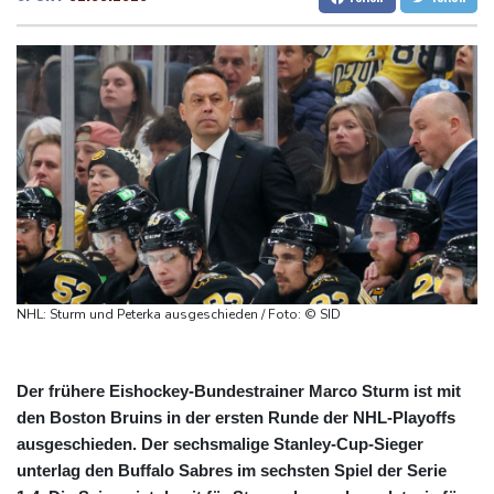
Rechenzentren riesiges Gaskraftwerk
Dresden
20 °C
Wien
23 °C
Nächste Pleite im Leagues Cup für Müller und Vancouver
Salzburg
22 °C
Nowotny sieht Klopp als mögliche Stütze im Jugendbereich
Baden-Baden
16 °C
Bayer-Boss Carro: "Wir wollen Titel gewinnen"
Bericht: EU importiert wieder mehr Flüssiggas aus Russland
Militärverwaltung: Mindestens drei Tote durch russische Angriffe
in Region Kiew
NHL: Sturm und Peterka ausgeschieden / Foto: © SID
Der frühere Eishockey-Bundestrainer Marco Sturm ist mit
den Boston Bruins in der ersten Runde der NHL-Playoffs
ausgeschieden. Der sechsmalige Stanley-Cup-Sieger
unterlag den Buffalo Sabres im sechsten Spiel der Serie