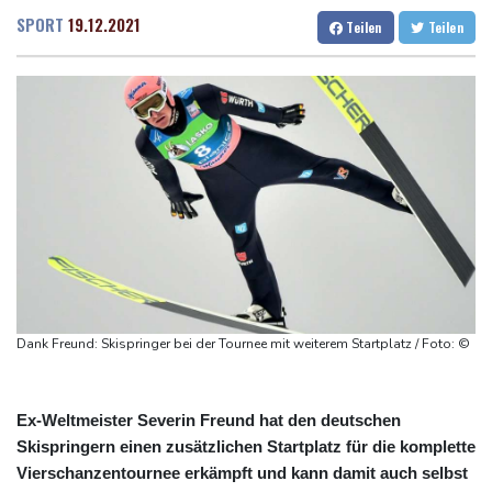
Medien: Türkischer Präsident Erdogan zu Dreiergipfel in Saudi-
Dresden
23 °C
Wien
24 °C
SPORT
19.12.2021
Teilen
Teilen
Arabien eingetroffen
Salzburg
23 °C
Deutsche Industrieproduktion zeigt sich widerstandsfähig -
Baden-Baden
20 °C
Rekordstand bei Exporten
Weniger Falschgeld im ersten Halbjahr im Umlauf
Anhaltende Trockenheit: Rheinpegel bei Düsseldorf auf
historischem Tief
Urteil: Nähe zu Muslimbruderschaft kann Verbeamtung
entgegenstehen
Nationaler Sicherheitsrat mit Merz hat zu Drohnenvorfall in
Leipzig getagt
Dank Freund: Skispringer bei der Tournee mit weiterem Startplatz / Foto: ©
Ex-Weltmeister Severin Freund hat den deutschen
Skispringern einen zusätzlichen Startplatz für die komplette
Vierschanzentournee erkämpft und kann damit auch selbst