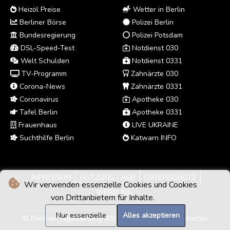
Heizöl Preise
Wetter in Berlin
Berliner Börse
Polizei Berlin
Bundesregierung
Polizei Potsdam
DSL-Speed-Test
Notdienst 030
Welt Schulden
Notdienst 0331
TV-Programm
Zahnärzte 030
Corona-News
Zahnärzte 0331
Coronavirus
Apotheke 030
Tafel Berlin
Apotheke 0331
Frauenhaus
LIVE UKRAINE
Suchthilfe Berlin
Katwarn INFO
IMPRESSUM
NUTZUNG / AGB
DATENSCHUTZ
Wir verwenden essenzielle Cookies und Cookies
WERBUNG
von Drittanbietern für Inhalte.
Nur essenzielle
Alles akzeptieren
© Berliner Tageszeitung 2026 - Alle Rechte vorbehalten