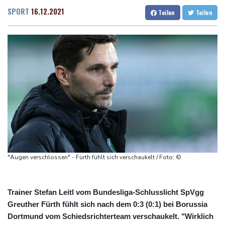
Militärverwaltung: Mindestens drei Tote durch russische Angriffe
Dresden
14 °C
Wien
22 °C
SPORT
16.12.2021
Teilen
Teilen
in Region Kiew
Salzburg
19 °C
BUND kritisiert Lockerung von Sonntagsfahrverbot für Lkw - BDI
Baden-Baden
13 °C
begrüßt es
Kolumbien: Neuer Präsident kündigt "unermüdlichen" Kampf
gegen Drogengewalt an
BUND kritisiert Lockerung von Sonn- und Feiertagsfahrverbot für
Lastwagen
Trump spricht nach Ballsaal-Urteil von "nationaler Schande"
"Augen verschlossen" - Fürth fühlt sich verschaukelt / Foto: ©
Trainer Stefan Leitl vom Bundesliga-Schlusslicht SpVgg
Greuther Fürth fühlt sich nach dem 0:3 (0:1) bei Borussia
Dortmund vom Schiedsrichterteam verschaukelt. "Wirklich