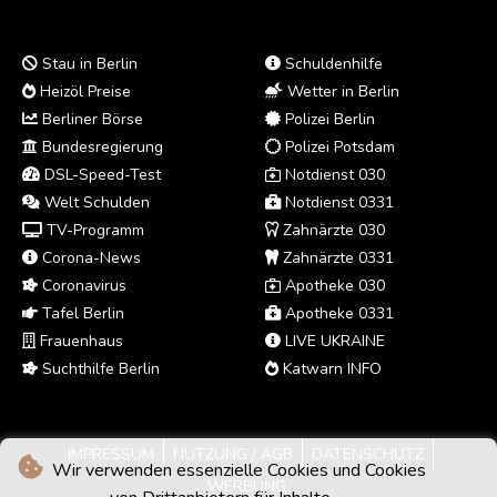
Stau in Berlin
Schuldenhilfe
Heizöl Preise
Wetter in Berlin
Berliner Börse
Polizei Berlin
Bundesregierung
Polizei Potsdam
DSL-Speed-Test
Notdienst 030
Welt Schulden
Notdienst 0331
TV-Programm
Zahnärzte 030
Corona-News
Zahnärzte 0331
Coronavirus
Apotheke 030
Tafel Berlin
Apotheke 0331
Frauenhaus
LIVE UKRAINE
Suchthilfe Berlin
Katwarn INFO
IMPRESSUM
NUTZUNG / AGB
DATENSCHUTZ
Wir verwenden essenzielle Cookies und Cookies
WERBUNG