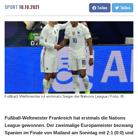
Medien: Türkischer Präsident Erdogan zu Dreiergipfel in Saudi-
Dresden
23 °C
Wien
24 °C
SPORT
10.10.2021
Teilen
Teilen
Arabien eingetroffen
Salzburg
23 °C
Deutsche Industrieproduktion zeigt sich widerstandsfähig -
Baden-Baden
20 °C
Rekordstand bei Exporten
Weniger Falschgeld im ersten Halbjahr im Umlauf
Anhaltende Trockenheit: Rheinpegel bei Düsseldorf auf
historischem Tief
Urteil: Nähe zu Muslimbruderschaft kann Verbeamtung
entgegenstehen
Nationaler Sicherheitsrat mit Merz hat zu Drohnenvorfall in
Leipzig getagt
Fußball-Weltmeister ist erstmals Sieger der Nations League / Foto: ©
Fußball-Weltmeister Frankreich hat erstmals die Nations
League gewonnen. Der zweimalige Europameister bezwang
Spanien im Finale von Mailand am Sonntag mit 2:1 (0:0) und