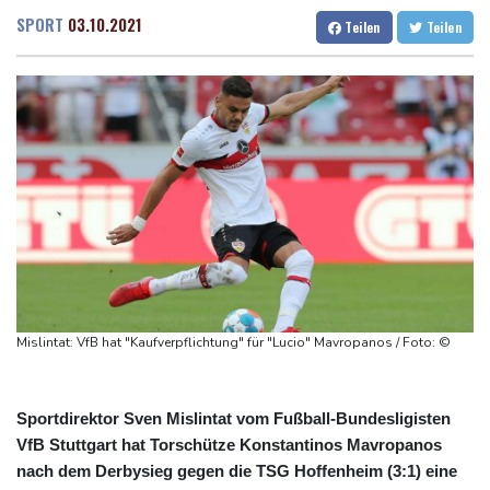
BUND kritisiert Lockerung von Sonn- und Feiertagsfahrverbot für
Dresden
13 °C
Wien
23 °C
SPORT
03.10.2021
Teilen
Teilen
Lastwagen
Salzburg
18 °C
Trump spricht nach Ballsaal-Urteil von "nationaler Schande"
Baden-Baden
14 °C
Abholzung im Amazonas auf niedrigstem Stand seit einem
Jahrzehnt
Frei: Über Beteiligung an AfD-Regierung entscheidet nicht CDU
in Sachsen-Anhalt
US-Senat stimmt für umfassendes Sanktionspaket gegen
Russland
"Rente mit 63": Unionsfraktionschef Frei offen für Härtefall- und
Übergangslösungen
Mislintat: VfB hat "Kaufverpflichtung" für "Lucio" Mavropanos / Foto: ©
Ceuta-Andrang: EU fordert von Meta und Tiktok Vorgehen gegen
Falschinformationen
Sportdirektor Sven Mislintat vom Fußball-Bundesligisten
VfB Stuttgart hat Torschütze Konstantinos Mavropanos
nach dem Derbysieg gegen die TSG Hoffenheim (3:1) eine